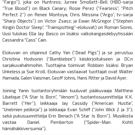
“Fargo”), joka on Huntress; Jurnee Smollett-Bell (HBO-sarja
“True Blood”) on Black Canary; Rosie Perez (“Fearless”, “Pitch
Perfect 2”) on Renee Montoya; Chris Messina (“Argo”, tv-sarja
“Sharp Objects”) on Victor Zsasz; ja Ewan McGregor (“Stephen
Kingin Doctor Sleep”, “Trainspotting”-elokuvat) on Roman Sionis.
Uusi tulokas Ella Jay Basco on lisäksi valkokangasdebyytissään
Cassandra “Cass” Cain.
Elokuvan on ohjannut Cathy Yan (“Dead Pigs”) ja se perustuu
Christina Hodsonin (“Bumblebee”) käsikirjoitukseen ja DC:n
sarjakuvahahmoihin. Tuottajina toimivat Robbien lisäksi Bryan
Unkeless ja Sue Kroll. Elokuvan vastaavat tuottajat ovat Walter
Hamada, Galen Vaisman, Geoff Johns, Hans Ritter ja David Ayer.
Joining Yanin tuotantoryhmään kuuluvat pääkuvaaja Matthew
Libatique (“A Star Is Born”, “Venom”); tuotantosuunnittelija K.K.
Barrett (“Her”); leikkaaja Jay Cassidy (“American Hustle”,
“Unelmien pelikirja”) ja leikkaaja Evan Schiff (“John Wick 2 ja 3”);
sekä pukusuunnittelija Erin Benach (“A Star Is Born”). Musiikista
vastaa Daniel Pemberton (“Spider-Man: Kohti
hämähäkkiversumia”).