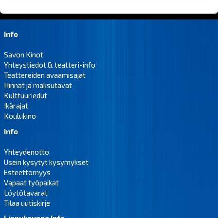
Info
Savon Kinot
Yhteystiedot & teatteri-info
Teattereiden avaamisajat
Hinnat ja maksutavat
Kulttuuriedut
Ikärajat
Koulukino
Info
Yhteydenotto
Usein kysytyt kysymykset
Esteettömyys
Vapaat työpaikat
Löytötavarat
Tilaa uutiskirje