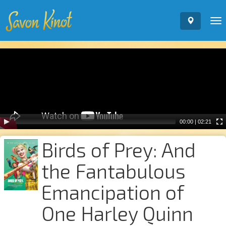
To
nav
Video
Player
00:00
|
02:21
Birds of Prey: And
the Fantabulous
Emancipation of
One Harley Quinn