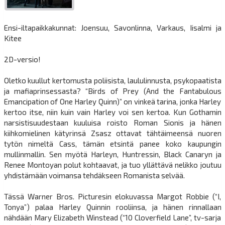
Ensi-iltapaikkakunnat: Joensuu, Savonlinna, Varkaus, Iisalmi ja
Kitee
2D-versio!
Oletko kuullut kertomusta poliisista, laululinnusta, psykopaatista
ja mafiaprinsessasta? “Birds of Prey (And the Fantabulous
Emancipation of One Harley Quinn)” on vinkeä tarina, jonka Harley
kertoo itse, niin kuin vain Harley voi sen kertoa. Kun Gothamin
narsistisuudestaan kuuluisa roisto Roman Sionis ja hänen
kiihkomielinen kätyrinsä Zsasz ottavat tähtäimeensä nuoren
tytön nimeltä Cass, tämän etsintä panee koko kaupungin
mullinmallin. Sen myötä Harleyn, Huntressin, Black Canaryn ja
Renee Montoyan polut kohtaavat, ja tuo yllättävä nelikko joutuu
yhdistämään voimansa tehdäkseen Romanista selvää.
Tässä Warner Bros. Picturesin elokuvassa Margot Robbie (“I,
Tonya”) palaa Harley Quinnin rooliinsa, ja hänen rinnallaan
nähdään Mary Elizabeth Winstead (“10 Cloverfield Lane”, tv-sarja