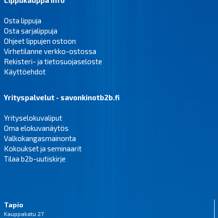
Lippukauppa Info
Osta lippuja
Osta sarjalippuja
Ohjeet lippujen ostoon
Virhetilanne verkko-ostossa
Rekisteri- ja tietosuojaseloste
Käyttöehdot
Yrityspalvelut - savonkinotb2b.fi
Yrityselokuvaliput
Oma elokuvanäytös
Valkokangasmainonta
Kokoukset ja seminaarit
Tilaa b2b-uutiskirje
Tapio
Kauppakatu 27