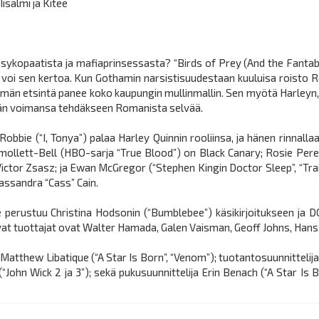
isalmi ja Kitee
, psykopaatista ja mafiaprinsessasta? “Birds of Prey (And the Fant
ley voi sen kertoa. Kun Gothamin narsistisuudestaan kuuluisa roisto
män etsintä panee koko kaupungin mullinmallin. Sen myötä Harleyn
mään voimansa tehdäkseen Romanista selvää.
bbie (“I, Tonya”) palaa Harley Quinnin rooliinsa, ja hänen rinnalla
 Smollett-Bell (HBO-sarja “True Blood”) on Black Canary; Rosie Pere
 Victor Zsasz; ja Ewan McGregor (“Stephen Kingin Doctor Sleep”, “Tr
assandra “Cass” Cain.
 perustuu Christina Hodsonin (“Bumblebee”) käsikirjoitukseen ja D
vat tuottajat ovat Walter Hamada, Galen Vaisman, Geoff Johns, Hans R
tthew Libatique (“A Star Is Born”, “Venom”); tuotantosuunnittelija K
ff (“John Wick 2 ja 3”); sekä pukusuunnittelija Erin Benach (“A Star I