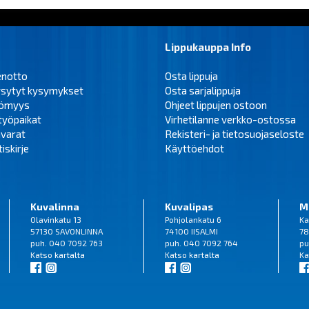
Lippukauppa Info
enotto
Osta lippuja
ysytyt kysymykset
Osta sarjalippuja
tömyys
Ohjeet lippujen ostoon
työpaikat
Virhetilanne verkko-ostossa
varat
Rekisteri- ja tietosuojaseloste
iskirje
Käyttöehdot
Kuvalinna
Kuvalipas
M
Olavinkatu 13
Pohjolankatu 6
Ka
57130 SAVONLINNA
74100 IISALMI
78
puh. 040 7092 763
puh. 040 7092 764
pu
Katso
kartalta
Katso
kartalta
Ka