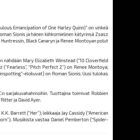
abulous Emancipation of One Harley Quinn)” on vinkeä
 Roman Sionis ja hänen kiihkomielinen kätyrinsä Zsasz
, Huntressin, Black Canaryn ja Renee Montoyan polut
an nähdään Mary Elizabeth Winstead (“10 Cloverfield
z (“Fearless”, “Pitch Perfect 2”) on Renee Montoya;
ainspotting”-elokuvat) on Roman Sionis. Uusi tulokas
C:n sarjakuvahahmoihin. Tuottajina toimivat Robbien
itter ja David Ayer.
.K. Barrett (“Her”); leikkaaja Jay Cassidy (“American
s Born”). Musiikista vastaa Daniel Pemberton (“Spider-