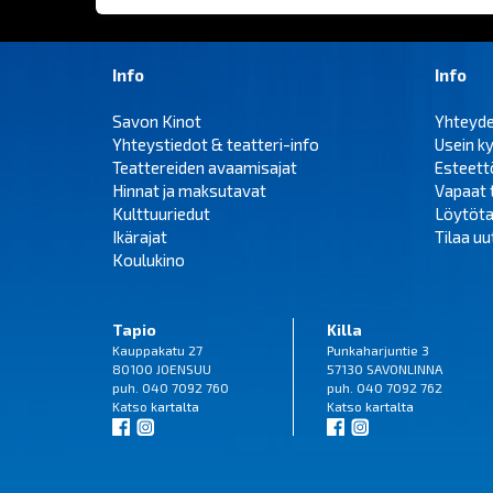
Info
Info
Savon Kinot
Yhteyd
Yhteystiedot & teatteri-info
Usein k
Teattereiden avaamisajat
Esteet
Hinnat ja maksutavat
Vapaat 
Kulttuuriedut
Löytöta
Ikärajat
Tilaa uut
Koulukino
Tapio
Killa
Kauppakatu 27
Punkaharjuntie 3
80100 JOENSUU
57130 SAVONLINNA
puh. 040 7092 760
puh. 040 7092 762
Katso
kartalta
Katso
kartalta