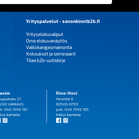
Yrityspalvelut - savonkinotb2b.fi
Yrityselokuvaliput
Oma elokuvanäytös
Valkokangasmainonta
Kokoukset ja seminaarit
Tilaa b2b-uutiskirje
axim
Kino-Hovi
uppakatu 27
Hovintie 6
200 VARKAUS
82500 KITEE
h. 040 7092 761
puh. 040 7092 765
tso
kartalta
Katso
kartalta