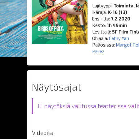
Lajityyppi:
Toiminta, J
Ikäraja:
K-16 (13)
Ensi-ilta:
7.2.2020
Kesto:
1h 49min
Levittäjä:
SF Film Fin
Ohjaaja:
Cathy Yan
Pääosissa:
Margot Ro
Perez
Näytösajat
Ei näytöksiä valitussa teatterissa val
Videoita