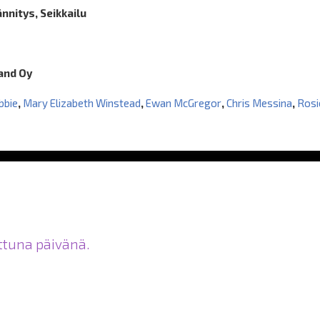
ännitys, Seikkailu
land Oy
bbie
,
Mary Elizabeth Winstead
,
Ewan McGregor
,
Chris Messina
,
Rosi
ittuna päivänä.