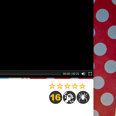
00:00
|
02:21
s