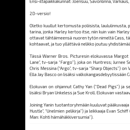
Ensi-iltapaikkakunnat: Joensuu, Savonlinna, Varkaus, I
2D-versio!
Oletko kuullut kertomusta poliisista, laululinnusta
tarina, jonka Harley kertoo itse, niin kuin vain Har
ottavat tähtäimeensä nuoren tytön nimeltä Cass, tä
kohtaavat, ja tuo yllättävä nelikko joutuu yhdistä
Tässä Warner Bros. Picturesin elokuvassa Margot Ro
Lane”, tv-sarja “Fargo”), joka on Huntress; Jurnee
Chris Messina (“Argo”, tv-sarja “Sharp Objects”) on
Ella Jay Basco on lisäksi valkokangasdebyytissään C
Elokuvan on ohjannut Cathy Yan (“Dead Pigs”) ja se
lisäksi Bryan Unkeless ja Sue Kroll. Elokuvan vastaa
Joining Yanin tuotantoryhmään kuuluvat pääkuvaaja Ma
Hustle”, “Unelmien pelikirja”) ja leikkaaja Evan Schi
Man: Kohti hämähäkkiversumia”).