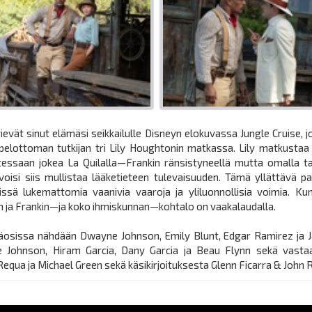
ievät sinut elämäsi seikkailulle Disneyn elokuvassa Jungle Cruise, 
a pelottoman tutkijan tri Lily Houghtonin matkassa. Lily matkust
atessaan jokea La Quilalla—Frankin ränsistyneellä mutta omalla tav
 voisi siis mullistaa lääketieteen tulevaisuuden. Tämä yllättävä pa
ssä lukemattomia vaanivia vaaroja ja yliluonnollisia voimia. K
n ja Frankin—ja koko ihmiskunnan—kohtalo on vaakalaudalla.
äosissa nähdään Dwayne Johnson, Emily Blunt, Edgar Ramirez ja J
e Johnson, Hiram Garcia, Dany Garcia ja Beau Flynn sekä vastaav
equa ja Michael Green sekä käsikirjoituksesta Glenn Ficarra & John 