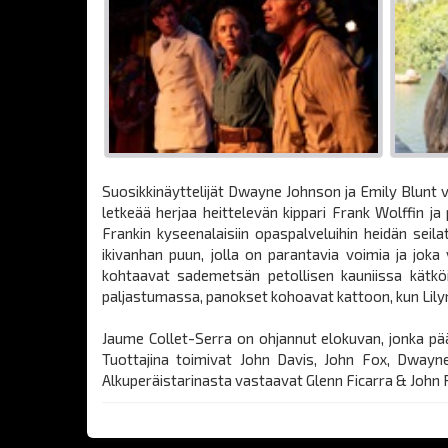
Suosikkinäyttelijät Dwayne Johnson ja Emily Blunt v
letkeää herjaa heittelevän kippari Frank Wolffin j
Frankin kyseenalaisiin opaspalveluihin heidän seil
ikivanhan puun, jolla on parantavia voimia ja joka
kohtaavat sademetsän petollisen kauniissa kätköi
paljastumassa, panokset kohoavat kattoon, kun Lily
Jaume Collet-Serra on ohjannut elokuvan, jonka pä
Tuottajina toimivat John Davis, John Fox, Dwayn
Alkuperäistarinasta vastaavat Glenn Ficarra & John R