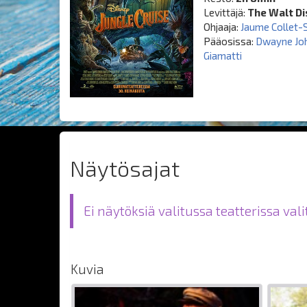
Levittäjä:
The Walt Di
Ohjaaja:
Jaume Collet-
Pääosissa:
Dwayne Jo
Giamatti
Näytösajat
Ei näytöksiä valitussa teatterissa val
Kuvia