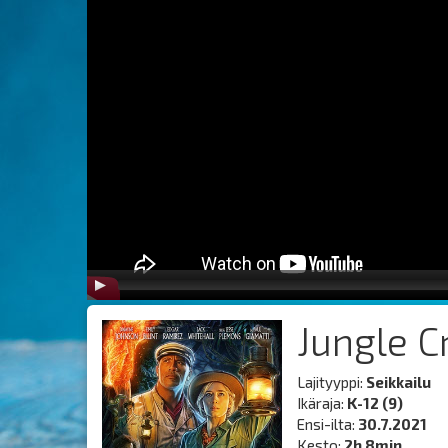
Jungle C
Lajityyppi:
Seikkailu
Ikäraja:
K-12 (9)
Ensi-ilta:
30.7.2021
Kesto:
2h 8min