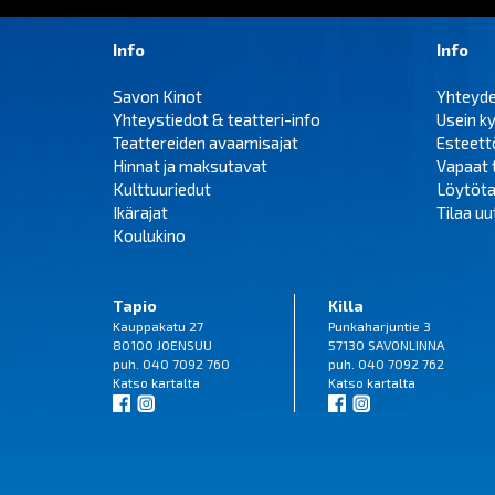
Info
Info
Savon Kinot
Yhteyd
Yhteystiedot & teatteri-info
Usein k
Teattereiden avaamisajat
Esteet
Hinnat ja maksutavat
Vapaat 
Kulttuuriedut
Löytöta
Ikärajat
Tilaa uut
Koulukino
Tapio
Killa
Kauppakatu 27
Punkaharjuntie 3
80100 JOENSUU
57130 SAVONLINNA
puh. 040 7092 760
puh. 040 7092 762
Katso
kartalta
Katso
kartalta