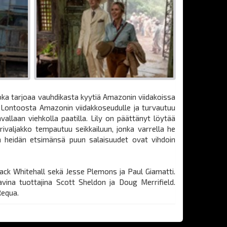
joka tarjoaa vauhdikasta kyytiä Amazonin viidakoissa
aa Lontoosta Amazonin viidakkoseudulle ja turvautuu
allaan viehkolla paatilla. Lily on päättänyt löytää
rivaljakko tempautuu seikkailuun, jonka varrella he
un heidän etsimänsä puun salaisuudet ovat vihdoin
ack Whitehall sekä Jesse Plemons ja Paul Giamatti.
ina tuottajina Scott Sheldon ja Doug Merrifield.
Requa.