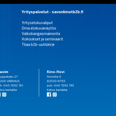
Yrityspalvelut - savonkinotb2b.fi
Yrityselokuvaliput
Oma elokuvanäytös
Valkokangasmainonta
Kokoukset ja seminaarit
Tilaa b2b-uutiskirje
axim
Kino-Hovi
uppakatu 27
Hovintie 6
200 VARKAUS
82500 KITEE
h. 040 7092 761
puh. 040 7092 765
tso
kartalta
Katso
kartalta