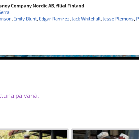
sney Company Nordic AB, filial Finland
Serra
hnson
,
Emily Blunt
,
Edgar Ramirez
,
Jack Whitehall
,
Jesse Plemons
,
P
ittuna päivänä.