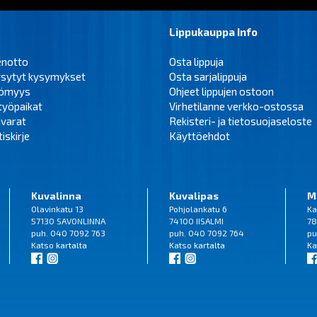
Lippukauppa Info
enotto
Osta lippuja
ysytyt kysymykset
Osta sarjalippuja
tömyys
Ohjeet lippujen ostoon
työpaikat
Virhetilanne verkko-ostossa
varat
Rekisteri- ja tietosuojaseloste
iskirje
Käyttöehdot
Kuvalinna
Kuvalipas
M
Olavinkatu 13
Pohjolankatu 6
Ka
57130 SAVONLINNA
74100 IISALMI
78
puh. 040 7092 763
puh. 040 7092 764
pu
Katso
kartalta
Katso
kartalta
Ka