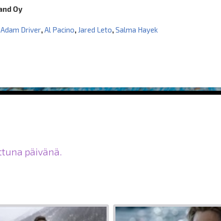
land Oy
,
Adam Driver
,
Al Pacino
,
Jared Leto
,
Salma Hayek
ittuna päivänä.