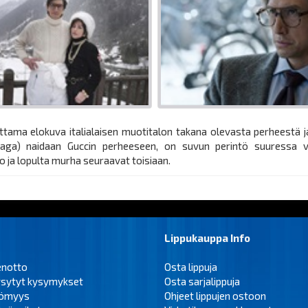
ttama elokuva italialaisen muotitalon takana olevasta perheestä 
Gaga) naidaan Guccin perheeseen, on suvun perintö suuressa v
o ja lopulta murha seuraavat toisiaan.
Lippukauppa Info
enotto
Osta lippuja
ysytyt kysymykset
Osta sarjalippuja
tömyys
Ohjeet lippujen ostoon