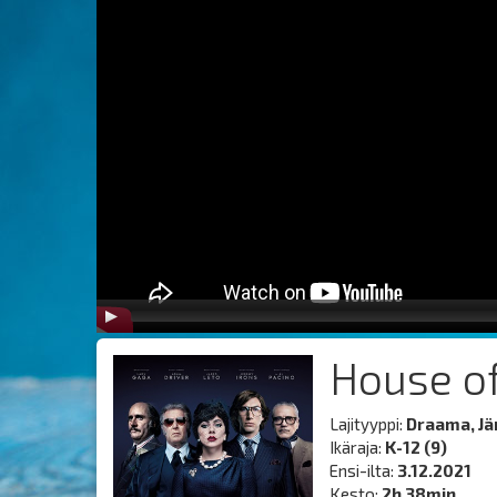
House o
Lajityyppi:
Draama, Jä
Ikäraja:
K-12 (9)
Ensi-ilta:
3.12.2021
Kesto:
2h 38min