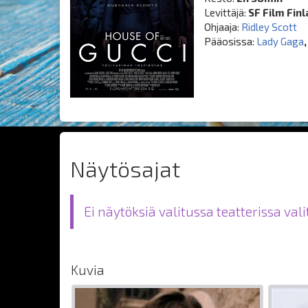
Levittäjä:
SF Film Fin
Ohjaaja:
Ridley Scott
Pääosissa:
Lady Gaga
Näytösajat
Ei näytöksiä valitussa teatterissa val
Kuvia