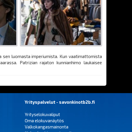
ja sen luomasta imperiumista. Kun vaatimattomista
aarassa. Patrizian rajaton kunnianhimo laukaisee
Yrityspalvelut - savonkinotb2b.fi
Yrityselokuvaliput
Oma elokuvanäytös
Valkokangasmainonta