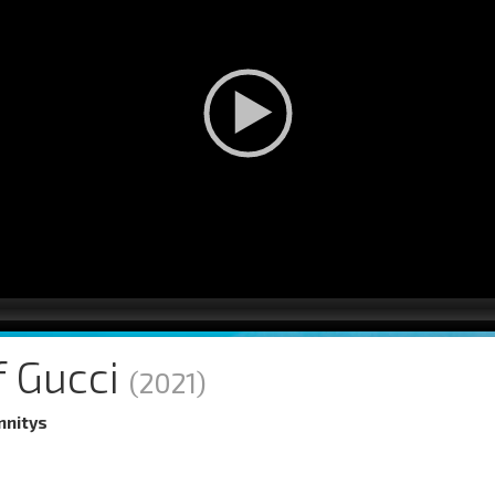
f Gucci
(2021)
nnitys