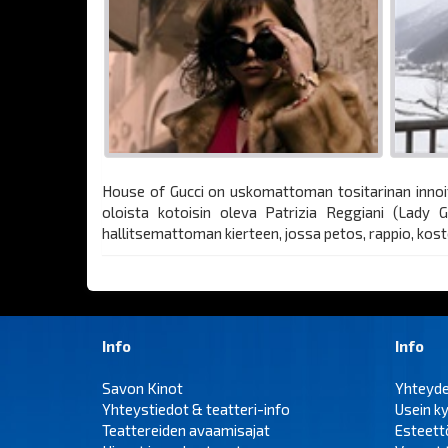
House of Gucci on uskomattoman tositarinan innoi
oloista kotoisin oleva Patrizia Reggiani (Lady 
hallitsemattoman kierteen, jossa petos, rappio, kost
Info
Info
Savon Kinot
Yhteyd
Yhteystiedot & teatteri-info
Usein k
Teattereiden avaamisajat
Esteet