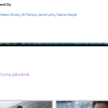
land Oy
,
Adam Driver
,
Al Pacino
,
Jared Leto
,
Salma Hayek
ittuna päivänä.