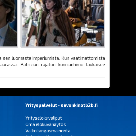
ja sen luomasta imperiumista. Kun vaatimattomista
aarassa. Patrizian rajaton kunnianhimo laukaisee
Yrityspalvelut - savonkinotb2b.fi
Yrityselokuvaliput
Oma elokuvanäytös
Valkokangasmainonta