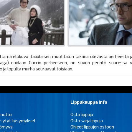
ttama elokuva italialaisen muotitalon takana olevasta perheestä 
Gaga) naidaan Guccin perheeseen, on suvun perintö suuressa v
o ja lopulta murha seuraavat toisiaan.
Lippukauppa Info
enotto
Osta lippuja
ysytyt kysymykset
Osta sarjalippuja
tömyys
Ohjeet lippujen ostoon