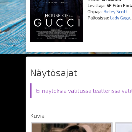
Levittäjä:
SF Film Fin
Ohjaaja:
Ridley Scott
Pääosissa:
Lady Gaga
Näytösajat
Ei näytöksiä valitussa teatterissa val
Kuvia