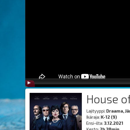
House o
Lajityyppi:
Draama, Jä
Ikäraja:
K-12 (9)
Ensi-ilta:
3.12.2021
Kesto:
2h 38min