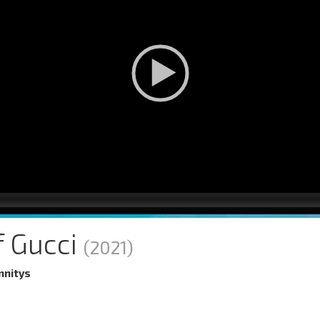
f Gucci
(2021)
nnitys