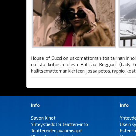
House of Gucci on uskomattoman tositarinan innoi
oloista kotoisin oleva Patrizia Reggiani (Lady 
hallitsemattoman kierteen, jossa petos, rappio, kost
Info
Info
Savon Kinot
Yhteyd
Yhteystiedot & teatteri-info
Usein k
Teattereiden avaamisajat
Esteet