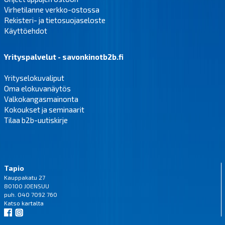
Virhetilanne verkko-ostossa
Rekisteri- ja tietosuojaseloste
Käyttöehdot
Yrityspalvelut - savonkinotb2b.fi
Yrityselokuvaliput
Oma elokuvanäytös
Valkokangasmainonta
Kokoukset ja seminaarit
Tilaa b2b-uutiskirje
Tapio
Kauppakatu 27
80100 JOENSUU
puh. 040 7092 760
Katso
kartalta