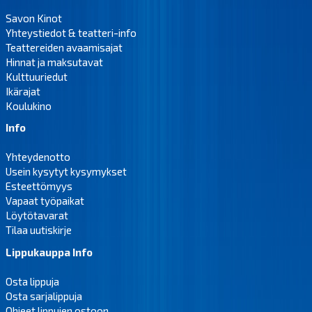
Savon Kinot
Yhteystiedot & teatteri-info
Teattereiden avaamisajat
Hinnat ja maksutavat
Kulttuuriedut
Ikärajat
Koulukino
Info
Yhteydenotto
Usein kysytyt kysymykset
Esteettömyys
Vapaat työpaikat
Löytötavarat
Tilaa uutiskirje
Lippukauppa Info
Osta lippuja
Osta sarjalippuja
Ohjeet lippujen ostoon