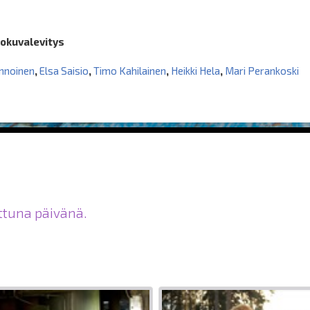
lokuvalevitys
ennoinen
,
Elsa Saisio
,
Timo Kahilainen
,
Heikki Hela
,
Mari Perankoski
ittuna päivänä.