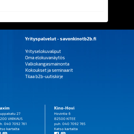
Yrityspalvelut - savonkinotb2b.fi
Yrityselokuvaliput
Oma elokuvanäytös
Valkokangasmainonta
Kokoukset ja seminaarit
Tilaa b2b-uutiskirje
axim
Kino-Hovi
uppakatu 27
Hovintie 6
200 VARKAUS
82500 KITEE
h. 040 7092 761
puh. 040 7092 765
tso
kartalta
Katso
kartalta