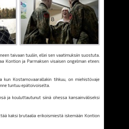
en taivaan tuuliin, ellei sen vaatimuksiin suostuta.
ttaa Kontion ja Parmaksen visaisen ongelman eteen:
 ja kun Kostamovaarallakin tihkuu, on miehistövaje
lanne tuntuu epätoivoiselta.
ä ja kouluttautunut siinä ohessa kansainväliseksi
ttää kaksi brutaalia erikoismiestä iskemään Kontion