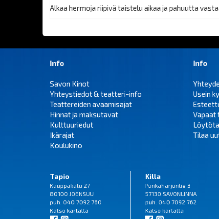
Alkaa hermoja riipivä taistelu aikaa ja pahuutta vasta
Info
Info
Savon Kinot
Yhteyd
Yhteystiedot & teatteri-info
Usein k
Teattereiden avaamisajat
Esteet
Hinnat ja maksutavat
Vapaat 
Kulttuuriedut
Löytöta
Ikärajat
Tilaa uut
Koulukino
Tapio
Killa
Kauppakatu 27
Punkaharjuntie 3
80100 JOENSUU
57130 SAVONLINNA
puh. 040 7092 760
puh. 040 7092 762
Katso
kartalta
Katso
kartalta