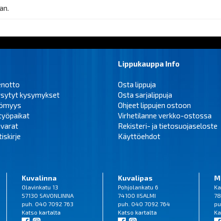
an.
Lippukauppa Info
enotto
Osta lippuja
ysytyt kysymykset
Osta sarjalippuja
tömyys
Ohjeet lippujen ostoon
työpaikat
Virhetilanne verkko-ostossa
varat
Rekisteri- ja tietosuojaseloste
iskirje
Käyttöehdot
Kuvalinna
Kuvalipas
M
Olavinkatu 13
Pohjolankatu 6
Ka
57130 SAVONLINNA
74100 IISALMI
78
puh. 040 7092 763
puh. 040 7092 764
pu
Katso
kartalta
Katso
kartalta
Ka