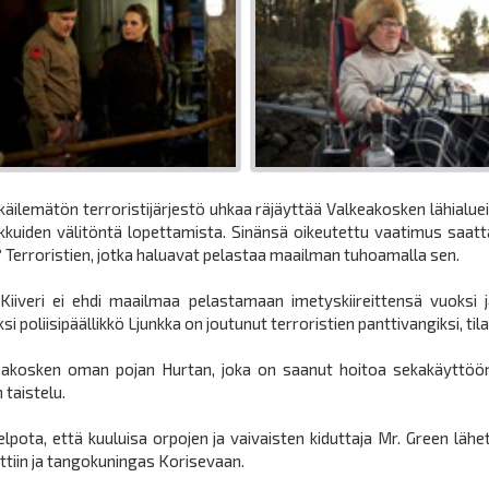
lemätön terroristijärjestö uhkaa räjäyttää Valkeakosken lähialueine
akkuiden välitöntä lopettamista. Sinänsä oikeutettu vaatimus saa
? Terroristien, jotka haluavat pelastaa maailman tuhoamalla sen.
i Kiiveri ei ehdi maailmaa pelastamaan imetyskiireittensä vuoksi
 poliisipäällikkö Ljunkka on joutunut terroristien panttivangiksi, ti
eakosken oman pojan Hurtan, joka on saanut hoitoa sekakäyttööns
 taistelu.
lpota, että kuuluisa orpojen ja vaivaisten kiduttaja Mr. Green lähe
rttiin ja tangokuningas Korisevaan.