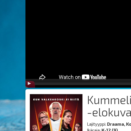
Kummeli 
-elokuv
Lajityyppi:
Draama, Ko
Ikäraja:
K-12 (9)