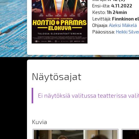
Ensi-ilta:
4.11.2022
Kesto:
1h 24min
Levittäjä:
Finnkinon e
Ohjaaja:
Aleksi Mäkelä
Pääosissa:
Heikki Silv
Näytösajat
Ei näytöksiä valitussa teatterissa val
Kuvia