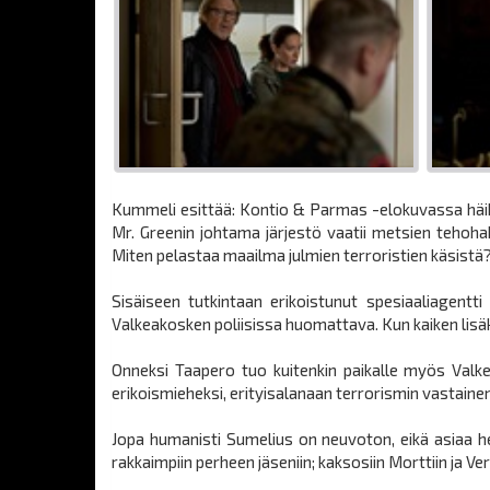
Kummeli esittää: Kontio & Parmas -elokuvassa häikäi
Mr. Greenin johtama järjestö vaatii metsien tehoh
Miten pelastaa maailma julmien terroristien käsistä
Sisäiseen tutkintaan erikoistunut spesiaaliagentt
Valkeakosken poliisissa huomattava. Kun kaiken lisäksi
Onneksi Taapero tuo kuitenkin paikalle myös Valk
erikoismieheksi, erityisalanaan terrorismin vastainen
Jopa humanisti Sumelius on neuvoton, eikä asiaa he
rakkaimpiin perheen jäseniin; kaksosiin Morttiin ja Ve