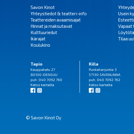
Savon Kinot
Yhteyd
Yhteystiedot & teatteri-info
Usein k
Teattereiden avaamisajat
Esteet
Hinnat ja maksutavat
Vapaat 
Kulttuuriedut
Löytöta
Ikärajat
Tilaa uut
Koulukino
Tapio
Killa
Kauppakatu 27
Punkaharjuntie 3
80100 JOENSUU
57130 SAVONLINNA
puh. 040 7092 760
puh. 040 7092 762
Katso
kartalta
Katso
kartalta
© Savon Kinot Oy