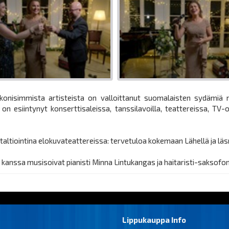
onisimmista artisteista on valloittanut suomalaisten sydämiä mu
esiintynyt konserttisaleissa, tanssilavoilla, teattereissa, TV-o
taltiointina elokuvateattereissa: tervetuloa kokemaan Lähellä ja läs
nssa musisoivat pianisti Minna Lintukangas ja haitaristi-saksofonis
Lippukauppa Info