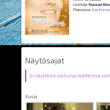
Levittäjä:
Kuusan Kino
Pääosissa:
Arja Koris
Näytösajat
Ei näytöksiä valitussa teatterissa val
Kuvia