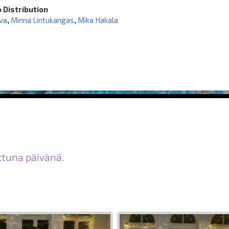
 Distribution
eva
,
Minna Lintukangas
,
Mika Hakala
ittuna päivänä.