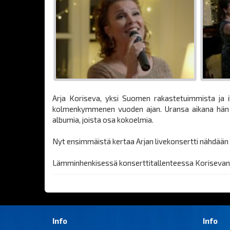
Arja Koriseva, yksi Suomen rakastetuimmista ja ik
kolmenkymmenen vuoden ajan. Uransa aikana hän on 
albumia, joista osa kokoelmia.
Nyt ensimmäistä kertaa Arjan livekonsertti nähdään 
Lämminhenkisessä konserttitallenteessa Korisevan ka
Info
Info