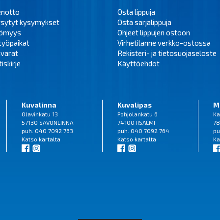
enotto
Osta lippuja
ysytyt kysymykset
Osta sarjalippuja
tömyys
Ohjeet lippujen ostoon
työpaikat
Virhetilanne verkko-ostossa
varat
Rekisteri- ja tietosuojaseloste
iskirje
Käyttöehdot
Kuvalinna
Kuvalipas
M
Olavinkatu 13
Pohjolankatu 6
Ka
57130 SAVONLINNA
74100 IISALMI
78
puh. 040 7092 763
puh. 040 7092 764
pu
Katso
kartalta
Katso
kartalta
Ka