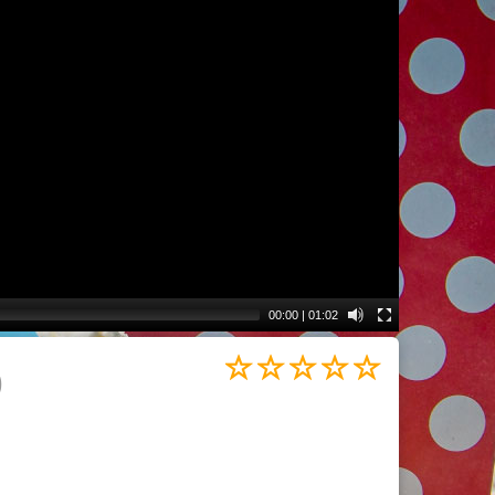
00:00
|
01:02
)