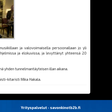
siikillaan ja valovoimaisella persoonallaan jo yli
hjelmissa ja elokuvissa, ja levyttänyt yhteensä 20
nä yhden tunnelmantäyteisen illan aikana.
ti-kitaristi Mika Hakala.
Yrityspalvelut - savonkinotb2b.fi