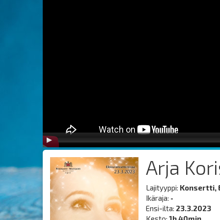
Arja Kor
Lajityyppi:
Konsertti,
Ikäraja:
-
Ensi-ilta:
23.3.2023
Kesto:
1h 40min