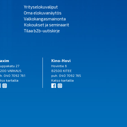
Yrityselokuvaliput
Oma elokuvanäytös
Valkokangasmainonta
Kokoukset ja seminaarit
Tilaa b2b-uutiskirje
axim
Kino-Hovi
uppakatu 27
Hovintie 6
200 VARKAUS
82500 KITEE
h. 040 7092 761
puh. 040 7092 765
tso
kartalta
Katso
kartalta