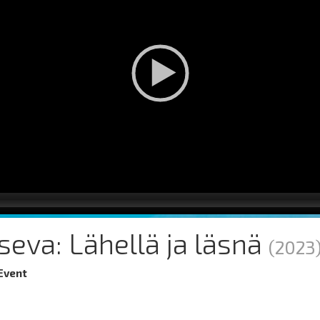
iseva: Lähellä ja läsnä
(2023
 Event