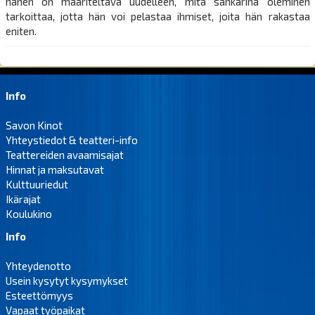
hänen on määriteltävä uudelleen, mitä sankarina oleminen
tarkoittaa, jotta hän voi pelastaa ihmiset, joita hän rakastaa
eniten.
Info
Savon Kinot
Yhteystiedot & teatteri-info
Teattereiden avaamisajat
Hinnat ja maksutavat
Kulttuuriedut
Ikärajat
Koulukino
Info
Yhteydenotto
Usein kysytyt kysymykset
Esteettömyys
Vapaat työpaikat