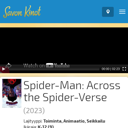
To
nav
Video
Player
00:00
|
02:23
Spider-Man: Across
the Spider-Verse
(2023)
Lajityyppi:
Toiminta, Animaatio, Seikkailu
Ikäraja:
K-12 (9)