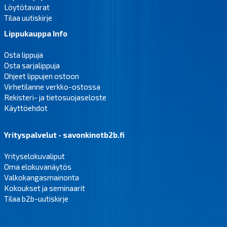
Löytötavarat
Tilaa uutiskirje
Lippukauppa Info
Osta lippuja
Osta sarjalippuja
Ohjeet lippujen ostoon
Virhetilanne verkko-ostossa
Rekisteri- ja tietosuojaseloste
Käyttöehdot
Yrityspalvelut - savonkinotb2b.fi
Yrityselokuvaliput
Oma elokuvanäytös
Valkokangasmainonta
Kokoukset ja seminaarit
Tilaa b2b-uutiskirje