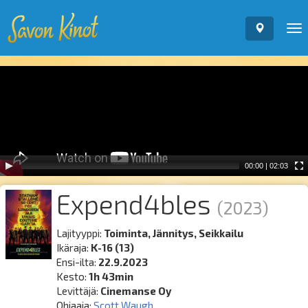
To
nav
Video
Player
00:00
|
02:03
Expend4bles
(2023)
Lajityyppi:
Toiminta, Jännitys, Seikkailu
Ikäraja:
K-16 (13)
Ensi-ilta:
22.9.2023
Kesto:
1h 43min
Levittäjä:
Cinemanse Oy
Ohjaaja:
Scott Waugh