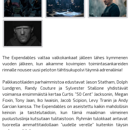
The Expendables valtaa valkokankaat jälleen lähes kymmenen
vuoden jälkeen, kun aikamme kovimpien toimintasankareiden
rinnalle nousee uusi peloton tähtisukupolvi täynnä adrenaliinia!
Palkkasotilaiden parhaimmistoa edustavat Jason Statham, Dolph
Lundgren, Randy Couture ja Sylvester Stallone yhdistävät
voimansa ensimmäistä kertaa Curtis ”50 Cent” Jacksonin, Megan
Foxin, Tony Jaan, Iko Iwaisin, Jacob Scipion, Levy Tranin ja Andy
Garcian kanssa. The Expendables on aseistettu kaikin mahdollisin
keinoin ja taistelutaidoin, kun tämä maailman viimeinen
puolustuslinja kutsutaan tulitaistoon. Ryhmän tulokkaat antavat
tuoreella ammattitaidollaan ”uudelle verelle” kuitenkin täysin