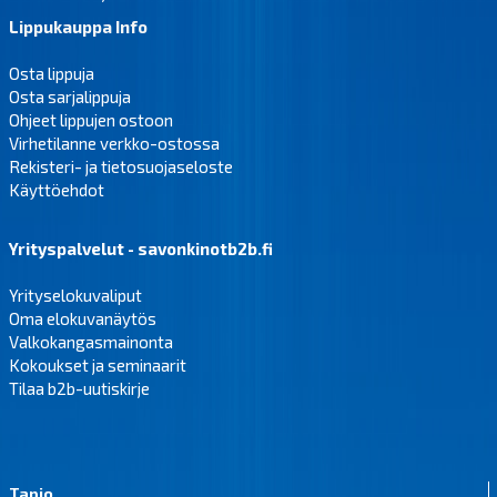
Lippukauppa Info
Osta lippuja
Osta sarjalippuja
Ohjeet lippujen ostoon
Virhetilanne verkko-ostossa
Rekisteri- ja tietosuojaseloste
Käyttöehdot
Yrityspalvelut - savonkinotb2b.fi
Yrityselokuvaliput
Oma elokuvanäytös
Valkokangasmainonta
Kokoukset ja seminaarit
Tilaa b2b-uutiskirje
Tapio