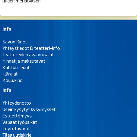
uuden merkityksen.
Info
Savon Kinot
Yhteystiedot & teatteri-info
Teattereiden avaamisajat
Hinnat ja maksutavat
Kulttuuriedut
Ikärajat
Koulukino
Info
Yhteydenotto
Usein kysytyt kysymykset
Esteettömyys
Vapaat työpaikat
Löytötavarat
Tilaa uutiskirje