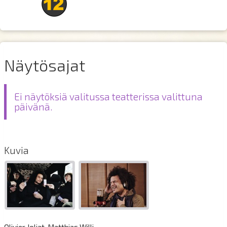
Näytösajat
Ei näytöksiä valitussa teatterissa valittuna
päivänä.
Kuvia
Olivier Joliat, Matthias Willi