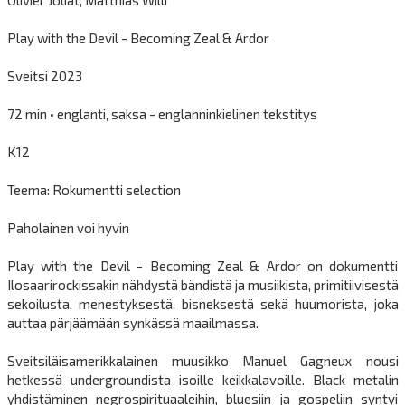
Play with the Devil - Becoming Zeal & Ardor
Sveitsi 2023
72 min • englanti, saksa - englanninkielinen tekstitys
K12
Teema: Rokumentti selection
Paholainen voi hyvin
Play with the Devil - Becoming Zeal & Ardor on dokumentti
Ilosaarirockissakin nähdystä bändistä ja musiikista, primitiivisestä
sekoilusta, menestyksestä, bisneksestä sekä huumorista, joka
auttaa pärjäämään synkässä maailmassa.
Sveitsiläisamerikkalainen muusikko Manuel Gagneux nousi
hetkessä undergroundista isoille keikkalavoille. Black metalin
yhdistäminen negrospirituaaleihin, bluesiin ja gospeliin syntyi