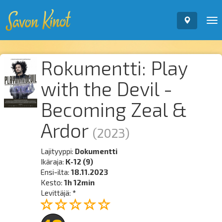
To
nav
Rokumentti: Play
with the Devil -
Becoming Zeal &
Ardor
(2023)
Lajityyppi:
Dokumentti
Ikäraja:
K-12 (9)
Ensi-ilta:
18.11.2023
Kesto:
1h 12min
Levittäjä:
*