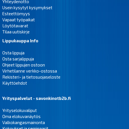
Yhteydenotto
Usein kysytyt kysymykset
Esteettömyys
Vapaat työpaikat
Löytötavarat
Tilaa uutiskirje
Lippukauppa Info
Osta lippuja
Osta sarjalippuja
Ohjeet lippujen ostoon
Virhetilanne verkko-ostossa
Rekisteri- ja tietosuojaseloste
Käyttöehdot
Yrityspalvelut - savonkinotb2b.fi
Yrityselokuvaliput
Oma elokuvanäytös
Valkokangasmainonta
Kokoukset ja seminaarit