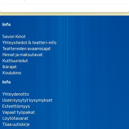
Info
Savon Kinot
Yhteystiedot & teatteri-info
Teattereiden avaamisajat
Hinnat ja maksutavat
Kulttuuriedut
Ikärajat
Koulukino
Info
Yhteydenotto
Usein kysytyt kysymykset
Esteettömyys
Vapaat työpaikat
Löytötavarat
Tilaa uutiskirje