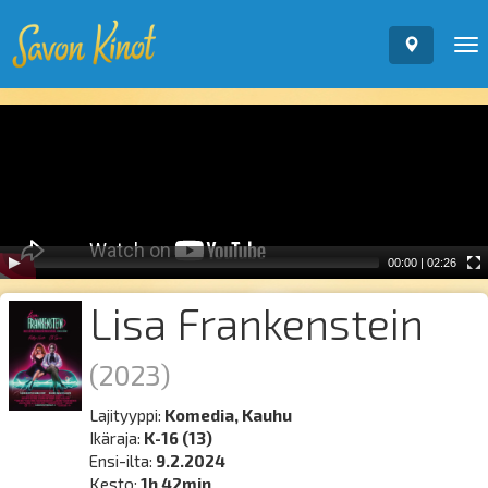
To
nav
Video
Player
00:00
|
02:26
Lisa Frankenstein
(2023)
Lajityyppi:
Komedia, Kauhu
Ikäraja:
K-16 (13)
Ensi-ilta:
9.2.2024
Kesto:
1h 42min