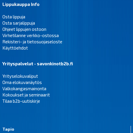
Lippukauppa Info
Osta lippuja
Osta sarjalippuja
Ohjeet lippujen ostoon
Virhetilanne verkko-ostossa
Rekisteri- ja tietosuojaseloste
Käyttöehdot
Yrityspalvelut - savonkinotb2b.fi
Yrityselokuvaliput
Oma elokuvanäytös
Valkokangasmainonta
Kokoukset ja seminaarit
Tilaa b2b-uutiskirje
Tapio