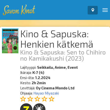
To
nav
Kino & Sapuska:
Henkien kätkemä
Kino & Sapuska: Sen to Chihiro
no Kamikakushi
(2023)
Lajityyppi:
Seikkailu, Anime, Event
Ikäraja:
K-7 (4)
Ensi-ilta:
1.2.2024
Kesto:
2h 2min
Levittäjä:
Oy Cinema Mondo Ltd
Ohjaaja:
Hayao Miyazaki