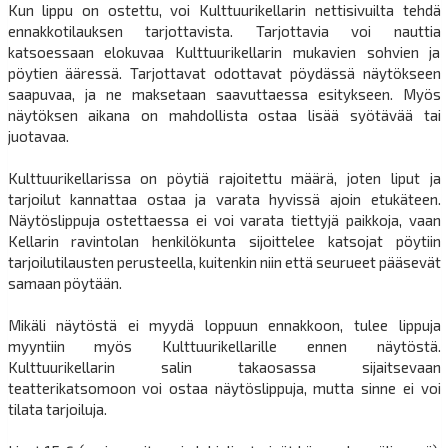
Kun lippu on ostettu, voi Kulttuurikellarin nettisivuilta tehdä
ennakkotilauksen tarjottavista. Tarjottavia voi nauttia
katsoessaan elokuvaa Kulttuurikellarin mukavien sohvien ja
pöytien ääressä. Tarjottavat odottavat pöydässä näytökseen
saapuvaa, ja ne maksetaan saavuttaessa esitykseen. Myös
näytöksen aikana on mahdollista ostaa lisää syötävää tai
juotavaa.
Kulttuurikellarissa on pöytiä rajoitettu määrä, joten liput ja
tarjoilut kannattaa ostaa ja varata hyvissä ajoin etukäteen.
Näytöslippuja ostettaessa ei voi varata tiettyjä paikkoja, vaan
Kellarin ravintolan henkilökunta sijoittelee katsojat pöytiin
tarjoilutilausten perusteella, kuitenkin niin että seurueet pääsevät
samaan pöytään.
Mikäli näytöstä ei myydä loppuun ennakkoon, tulee lippuja
myyntiin myös Kulttuurikellarille ennen näytöstä.
Kulttuurikellarin salin takaosassa sijaitsevaan
teatterikatsomoon voi ostaa näytöslippuja, mutta sinne ei voi
tilata tarjoiluja.