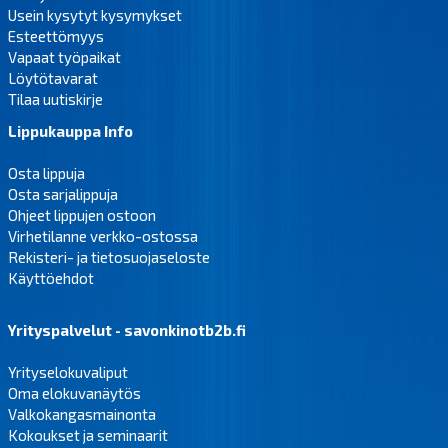
Usein kysytyt kysymykset
Esteettömyys
Vapaat työpaikat
Löytötavarat
Tilaa uutiskirje
Lippukauppa Info
Osta lippuja
Osta sarjalippuja
Ohjeet lippujen ostoon
Virhetilanne verkko-ostossa
Rekisteri- ja tietosuojaseloste
Käyttöehdot
Yrityspalvelut - savonkinotb2b.fi
Yrityselokuvaliput
Oma elokuvanäytös
Valkokangasmainonta
Kokoukset ja seminaarit