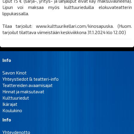
Liput 15 € (sarja-, yritys- ja lahjaliput eivät käy maksuvälineenä).
Lipun voi maksaa myös kulttuurieduilla elokuvateatterin
lippukassalla.
Tilaa tarjoilut: www.kulttuurikellari.com/kinosapuska. (Huom.
tarjoilut tilattava viimeistään keskiviikkona 31.1.2024 klo 12.00)
Info
Savon Kinot
Yhteystiedot & teatteri-info
Teattereiden avaamisajat
Hinnat ja maksutavat
Kulttuuriedut
Ikärajat
Koulukino
Info
Yhteydenotto