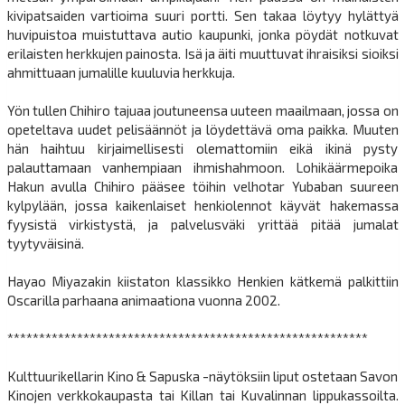
kivipatsaiden vartioima suuri portti. Sen takaa löytyy hylättyä
huvipuistoa muistuttava autio kaupunki, jonka pöydät notkuvat
erilaisten herkkujen painosta. Isä ja äiti muuttuvat ihraisiksi sioiksi
ahmittuaan jumalille kuuluvia herkkuja.
Yön tullen Chihiro tajuaa joutuneensa uuteen maailmaan, jossa on
opeteltava uudet pelisäännöt ja löydettävä oma paikka. Muuten
hän haihtuu kirjaimellisesti olemattomiin eikä ikinä pysty
palauttamaan vanhempiaan ihmishahmoon. Lohikäärmepoika
Hakun avulla Chihiro pääsee töihin velhotar Yubaban suureen
kylpylään, jossa kaikenlaiset henkiolennot käyvät hakemassa
fyysistä virkistystä, ja palvelusväki yrittää pitää jumalat
tyytyväisinä.
Hayao Miyazakin kiistaton klassikko Henkien kätkemä palkittiin
Oscarilla parhaana animaationa vuonna 2002.
*********************************************************
Kulttuurikellarin Kino & Sapuska -näytöksiin liput ostetaan Savon
Kinojen verkkokaupasta tai Killan tai Kuvalinnan lippukassoilta.