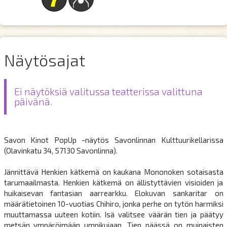
Näytösajat
Ei näytöksiä valitussa teatterissa valittuna
päivänä.
Savon Kinot PopUp -näytös Savonlinnan Kulttuurikellarissa
(Olavinkatu 34, 57130 Savonlinna).
Jännittävä Henkien kätkemä on kaukana Mononoken sotaisasta
tarumaailmasta. Henkien kätkemä on ällistyttävien visioiden ja
huikaisevan fantasian aarrearkku. Elokuvan sankaritar on
määrätietoinen 10-vuotias Chihiro, jonka perhe on tytön harmiksi
muuttamassa uuteen kotiin. Isä valitsee väärän tien ja päätyy
metsän ympäröimään umpikujaan. Tien päässä on muinaisten