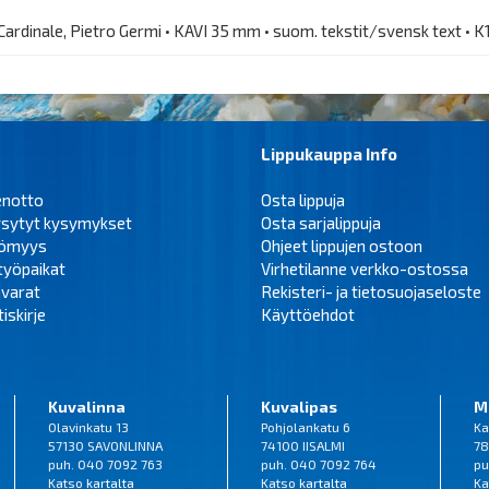
 Cardinale, Pietro Germi • KAVI 35 mm • suom. tekstit/svensk text • K
Lippukauppa Info
enotto
Osta lippuja
ysytyt kysymykset
Osta sarjalippuja
tömyys
Ohjeet lippujen ostoon
työpaikat
Virhetilanne verkko-ostossa
varat
Rekisteri- ja tietosuojaseloste
iskirje
Käyttöehdot
Kuvalinna
Kuvalipas
M
Olavinkatu 13
Pohjolankatu 6
Ka
57130 SAVONLINNA
74100 IISALMI
78
puh. 040 7092 763
puh. 040 7092 764
pu
Katso
kartalta
Katso
kartalta
Ka