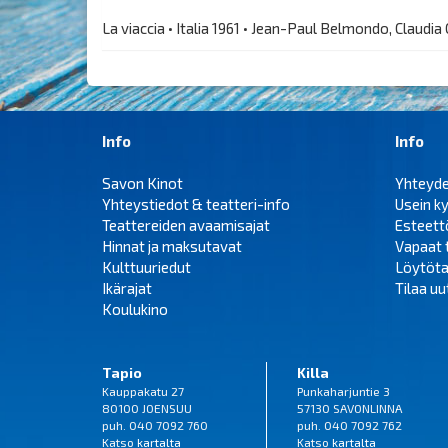
La viaccia • Italia 1961 • Jean-Paul Belmondo, Claudia
Info
Info
Savon Kinot
Yhteyd
Yhteystiedot & teatteri-info
Usein k
Teattereiden avaamisajat
Esteet
Hinnat ja maksutavat
Vapaat 
Kulttuuriedut
Löytöta
Ikärajat
Tilaa uut
Koulukino
Tapio
Killa
Kauppakatu 27
Punkaharjuntie 3
80100 JOENSUU
57130 SAVONLINNA
puh. 040 7092 760
puh. 040 7092 762
Katso
kartalta
Katso
kartalta