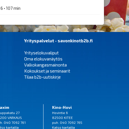
16 • 107 min
Yrityspalvelut - savonkinotb2b.fi
Yrityselokuvaliput
Oma elokuvanäytös
Valkokangasmainonta
Kokoukset ja seminaarit
Tilaa b2b-uutiskirje
axim
Kino-Hovi
uppakatu 27
Hovintie 6
200 VARKAUS
82500 KITEE
h. 040 7092 761
puh. 040 7092 765
tso
kartalta
Katso
kartalta