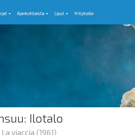
rjat
Ajankohtaista
Liput
Yrityksille
nsuu: Ilotalo
 La viaccia
(1961)