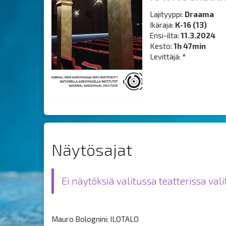
Lajityyppi:
Draama
Ikäraja:
K-16 (13)
Ensi-ilta:
11.3.2024
Kesto:
1h 47min
Levittäjä:
*
Näytösajat
Ei näytöksiä valitussa teatterissa val
Mauro Bolognini: ILOTALO