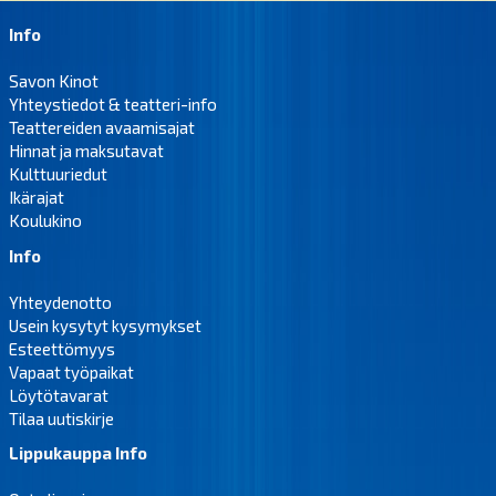
Info
Savon Kinot
Yhteystiedot & teatteri-info
Teattereiden avaamisajat
Hinnat ja maksutavat
Kulttuuriedut
Ikärajat
Koulukino
Info
Yhteydenotto
Usein kysytyt kysymykset
Esteettömyys
Vapaat työpaikat
Löytötavarat
Tilaa uutiskirje
Lippukauppa Info