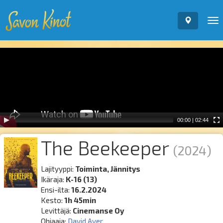
To
nav
Video
Player
00:00
|
02:44
The Beekeeper
(2024)
Lajityyppi:
Toiminta, Jännitys
Ikäraja:
K-16 (13)
Ensi-ilta:
16.2.2024
Kesto:
1h 45min
Levittäjä:
Cinemanse Oy
Ohjaaja:
David Ayer