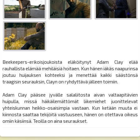
Beekeepers-erikoisjoukoista eläköitynyt Adam Clay elää
rauhallista elämää mehiläisiä hoitaen. Kun hänen iäkäs naapurinsa
joutuu huijauksen kohteeksi ja menettää kaikki säästönsä
traagisin seurauksin, Clayn on ryhdyttävä jälleen toimiin.
Adam Clay pääsee jyvälle salaliitosta aivan valtaapitävien
huipulla, missä häikäilemättömät liikemiehet juonittelevat
yhteiskunnan heikko-osaisimpia vastaan. Kun ketään muuta ei
kiinnosta saattaa tekijöitä vastuuseen, hänen on otettava oikeus
omiin käsiinsä. Teoilla on aina seuraukset.