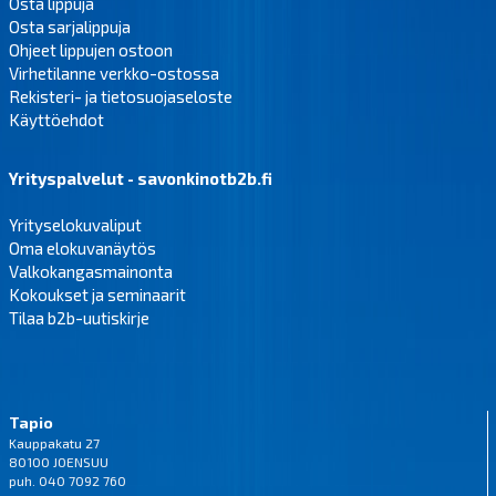
Osta lippuja
Osta sarjalippuja
Ohjeet lippujen ostoon
Virhetilanne verkko-ostossa
Rekisteri- ja tietosuojaseloste
Käyttöehdot
Yrityspalvelut - savonkinotb2b.fi
Yrityselokuvaliput
Oma elokuvanäytös
Valkokangasmainonta
Kokoukset ja seminaarit
Tilaa b2b-uutiskirje
Tapio
Kauppakatu 27
80100 JOENSUU
puh. 040 7092 760