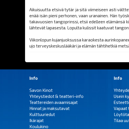
Aikuisuutta etsivä tytär ja sitä viimeiseen asti vält
enää isän pieni perhonen, vaan uranainen. Hän työsk
takavuosien tangoprinssi, etsii edelleen elämänsä 
lähtevät lapasesta. Lopulta kulissit kaatuvat tango
Viikonlopun kujanjuoksussa karaokesta aurinkopaneei
ujo terveyskeskuslääkäri ja elämän tähtihetkiä met
Info
Info
Savon Kinot
Yhteyd
Yhteystiedot & teatteri-info
Usein k
Teattereiden avaamisajat
Esteet
Hinnat ja maksutavat
Vapaat 
Kulttuuriedut
Löytöta
Ikärajat
Tilaa uut
Koulukino