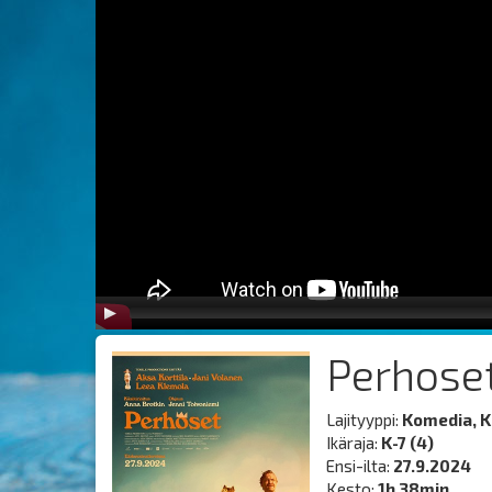
Perhose
Lajityyppi:
Komedia, K
Ikäraja:
K-7 (4)
Ensi-ilta:
27.9.2024
Kesto:
1h 38min