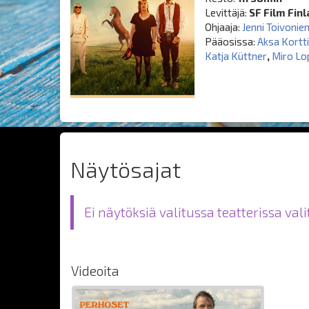
Levittäjä:
SF Film Fin
Ohjaaja:
Jenni Toivonie
Pääosissa:
Aksa Kortti
Katja Küttner
,
Miro Lo
Näytösajat
Ei näytöksiä valitussa teatterissa val
Videoita