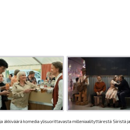
a äkkiväärä komedia ylisuorittavasta milleniaalityttärestä Siiristä j