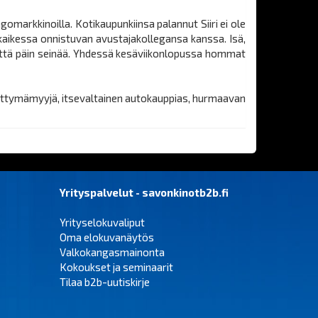
gomarkkinoilla. Kotikaupunkiinsa palannut Siiri ei ole
 kaikessa onnistuvan avustajakollegansa kanssa. Isä,
mättä päin seinää. Yhdessä kesäviikonlopussa hommat
liittymämyyjä, itsevaltainen autokauppias, hurmaavan
Yrityspalvelut - savonkinotb2b.fi
Yrityselokuvaliput
Oma elokuvanäytös
Valkokangasmainonta
Kokoukset ja seminaarit
Tilaa b2b-uutiskirje