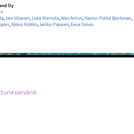
land Oy
mi
la
,
Jani Volanen
,
Leea Klemola
,
Alex Anton
,
Hannu-Pekka Björkman
,
pperi
,
Aleksi Holkko
,
Jarkko Pajunen
,
Eeva Soivio
ittuna päivänä.