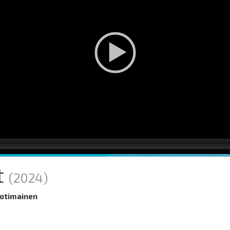
t
(2024)
otimainen