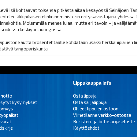
televä isä kohtaavat toisensa pitkästä aikaa kesäyössä Seinäjoen Tan
entelee äkkipikaisen elinkeinoministerin erityisavustajana yhdessä
kiinnekohtia. Molemmilla menee lujaa, mutta eri tavoin – ja vääjää
n soidessa keskiyön auringossa.
puiston kautta broileritehtaalle kohdataan lisäksi herkkähipiäinen 
sästävä tangopariskunta.
Lippukauppa Info
enotto
Osta lippuja
ysytyt kysymykset
Osta sarjalippuja
tömyys
Ohjeet lippujen ostoon
työpaikat
Virhetilanne verkko-ostossa
varat
Rekisteri- ja tietosuojaseloste
iskirje
Käyttöehdot