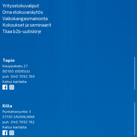
Yrityselokuvaliput
Oma elokuvanäytös
Valkokangasmainonta
Kokoukset ja seminaarit
Tilaa b2b-uutiskirje
Tapio
Kauppakatu 27
80100 JOENSUU
puh. 040 7092 760
Katso
kartalta
Killa
Punkaharjuntie 3
57130 SAVONLINNA
puh. 040 7092 762
Katso
kartalta