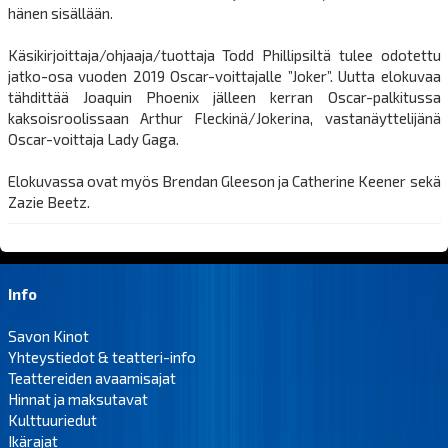
hänen sisällään.
Käsikirjoittaja/ohjaaja/tuottaja Todd Phillipsiltä tulee odotettu
jatko-osa vuoden 2019 Oscar-voittajalle ”Joker”. Uutta elokuvaa
tähdittää Joaquin Phoenix jälleen kerran Oscar-palkitussa
kaksoisroolissaan Arthur Fleckinä/Jokerina, vastanäyttelijänä
Oscar-voittaja Lady Gaga.
Elokuvassa ovat myös Brendan Gleeson ja Catherine Keener sekä
Zazie Beetz.
Info
Savon Kinot
Yhteystiedot & teatteri-info
Teattereiden avaamisajat
Hinnat ja maksutavat
Kulttuuriedut
Ikärajat