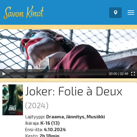
To
nav
Video
Player
00:00
|
02:48
Joker: Folie à Deux
(2024)
Lajityyppi:
Draama, Jännitys, Musiikki
Ikäraja:
K-16 (13)
Ensi-ilta:
4.10.2024
Kesto:
2h 18min