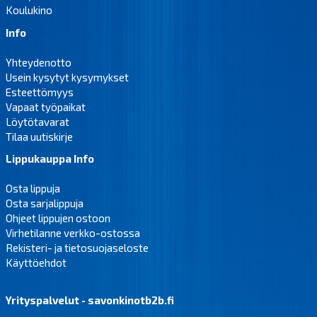
Koulukino
Info
Yhteydenotto
Usein kysytyt kysymykset
Esteettömyys
Vapaat työpaikat
Löytötavarat
Tilaa uutiskirje
Lippukauppa Info
Osta lippuja
Osta sarjalippuja
Ohjeet lippujen ostoon
Virhetilanne verkko-ostossa
Rekisteri- ja tietosuojaseloste
Käyttöehdot
Yrityspalvelut - savonkinotb2b.fi