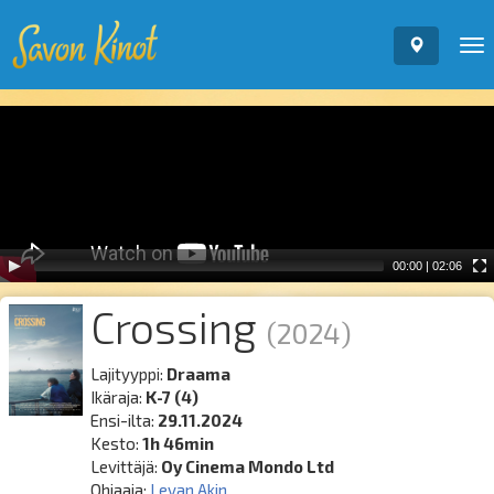
To
nav
Video
Player
00:00
|
02:06
Crossing
(2024)
Lajityyppi:
Draama
Ikäraja:
K-7 (4)
Ensi-ilta:
29.11.2024
Kesto:
1h 46min
Levittäjä:
Oy Cinema Mondo Ltd
Ohjaaja:
Levan Akin