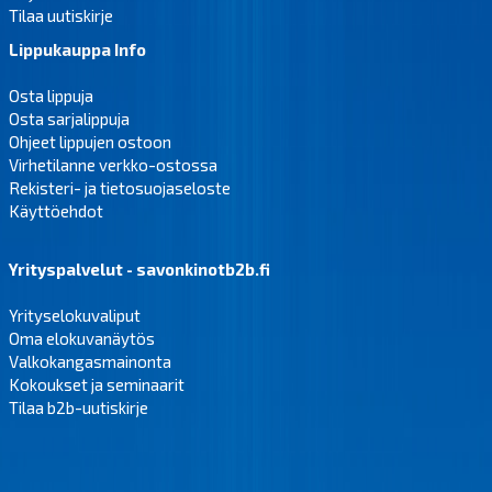
Tilaa uutiskirje
Lippukauppa Info
Osta lippuja
Osta sarjalippuja
Ohjeet lippujen ostoon
Virhetilanne verkko-ostossa
Rekisteri- ja tietosuojaseloste
Käyttöehdot
Yrityspalvelut - savonkinotb2b.fi
Yrityselokuvaliput
Oma elokuvanäytös
Valkokangasmainonta
Kokoukset ja seminaarit
Tilaa b2b-uutiskirje