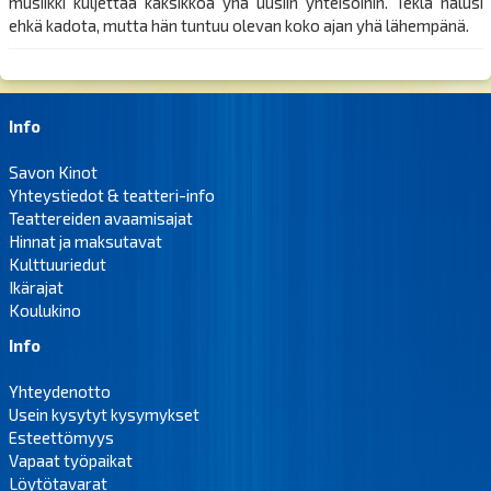
musiikki kuljettaa kaksikkoa yhä uusiin yhteisöihin. Tekla halusi
ehkä kadota, mutta hän tuntuu olevan koko ajan yhä lähempänä.
Info
Savon Kinot
Yhteystiedot & teatteri-info
Teattereiden avaamisajat
Hinnat ja maksutavat
Kulttuuriedut
Ikärajat
Koulukino
Info
Yhteydenotto
Usein kysytyt kysymykset
Esteettömyys
Vapaat työpaikat
Löytötavarat