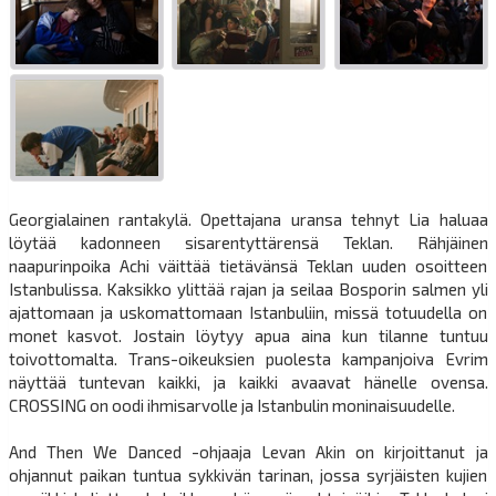
Georgialainen rantakylä. Opettajana uransa tehnyt Lia haluaa
löytää kadonneen sisarentyttärensä Teklan. Rähjäinen
naapurinpoika Achi väittää tietävänsä Teklan uuden osoitteen
Istanbulissa. Kaksikko ylittää rajan ja seilaa Bosporin salmen yli
ajattomaan ja uskomattomaan Istanbuliin, missä totuudella on
monet kasvot. Jostain löytyy apua aina kun tilanne tuntuu
toivottomalta. Trans-oikeuksien puolesta kampanjoiva Evrim
näyttää tuntevan kaikki, ja kaikki avaavat hänelle ovensa.
CROSSING on oodi ihmisarvolle ja Istanbulin moninaisuudelle.
And Then We Danced -ohjaaja Levan Akin on kirjoittanut ja
ohjannut paikan tuntua sykkivän tarinan, jossa syrjäisten kujien