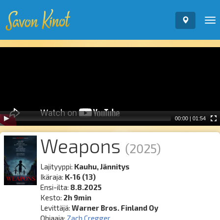
To
nav
Video
Player
00:00
|
01:54
Weapons
(2025)
Lajityyppi:
Kauhu, Jännitys
Ikäraja:
K-16 (13)
Ensi-ilta:
8.8.2025
Kesto:
2h 9min
Levittäjä:
Warner Bros. Finland Oy
Ohjaaja:
Zach Cregger