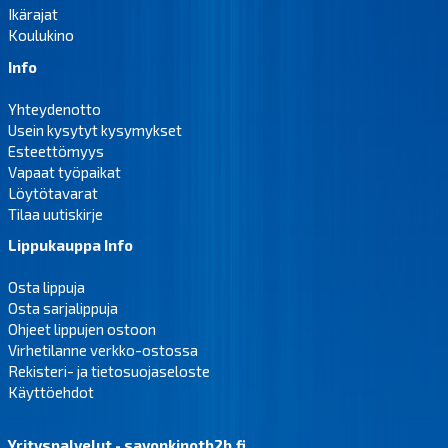
Ikärajat
Koulukino
Info
Yhteydenotto
Usein kysytyt kysymykset
Esteettömyys
Vapaat työpaikat
Löytötavarat
Tilaa uutiskirje
Lippukauppa Info
Osta lippuja
Osta sarjalippuja
Ohjeet lippujen ostoon
Virhetilanne verkko-ostossa
Rekisteri- ja tietosuojaseloste
Käyttöehdot
Yrityspalvelut - savonkinotb2b.fi