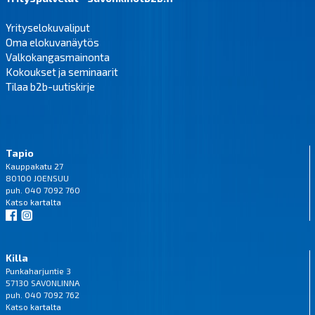
Yrityselokuvaliput
Oma elokuvanäytös
Valkokangasmainonta
Kokoukset ja seminaarit
Tilaa b2b-uutiskirje
Tapio
Kauppakatu 27
80100 JOENSUU
puh. 040 7092 760
Katso
kartalta
Killa
Punkaharjuntie 3
57130 SAVONLINNA
puh. 040 7092 762
Katso
kartalta