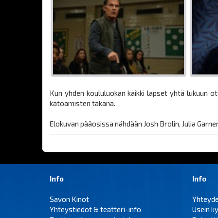
Kun yhden koululuokan kaikki lapset yhtä lukuun o
katoamisten takana.
Elokuvan pääosissa nähdään Josh Brolin, Julia Garne
Info
Info
Savon Kinot
Yhteyd
Yhteystiedot & teatteri-info
Usein k