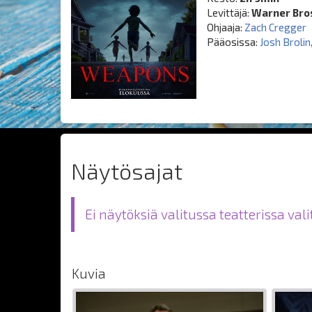
Levittäjä:
Warner Bros
Ohjaaja:
Zach Cregger
Pääosissa:
Josh Brolin
Näytösajat
Ei näytöksiä valitussa teatterissa val
Kuvia