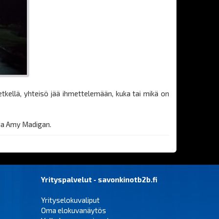
kellä, yhteisö jää ihmettelemään, kuka tai mikä on
 ja Amy Madigan.
Yrityspalvelut - savonkinotb2b.fi
Yrityselokuvaliput
Oma elokuvanäytös