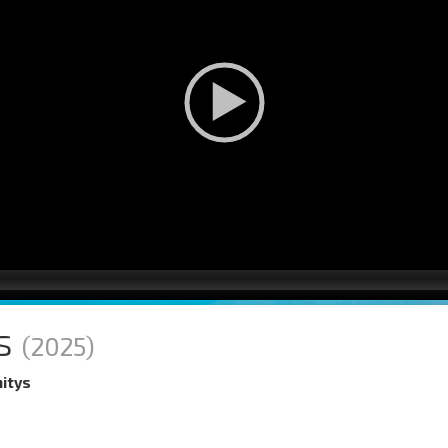
s
(2025)
nitys