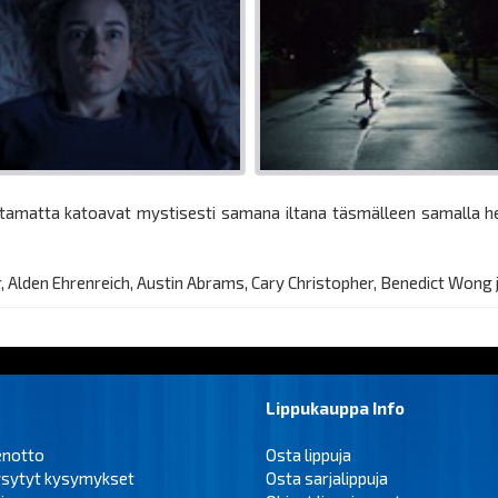
ttamatta katoavat mystisesti samana iltana täsmälleen samalla het
r, Alden Ehrenreich, Austin Abrams, Cary Christopher, Benedict Wong
Lippukauppa Info
enotto
Osta lippuja
ysytyt kysymykset
Osta sarjalippuja