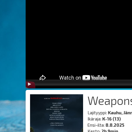
Weapon
Lajityyppi:
Kauhu, Jän
Ikäraja:
K-16 (13)
Ensi-ilta:
8.8.2025
Kesto:
2h 9min