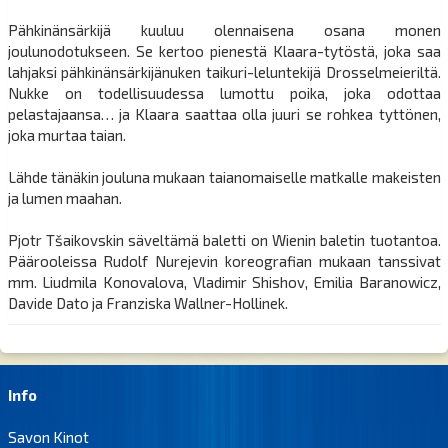
Pähkinänsärkijä kuuluu olennaisena osana monen
joulunodotukseen. Se kertoo pienestä Klaara-tytöstä, joka saa
lahjaksi pähkinänsärkijänuken taikuri-leluntekijä Drosselmeieriltä.
Nukke on todellisuudessa lumottu poika, joka odottaa
pelastajaansa… ja Klaara saattaa olla juuri se rohkea tyttönen,
joka murtaa taian.
Lähde tänäkin jouluna mukaan taianomaiselle matkalle makeisten
ja lumen maahan.
Pjotr Tšaikovskin säveltämä baletti on Wienin baletin tuotantoa.
Päärooleissa Rudolf Nurejevin koreografian mukaan tanssivat
mm. Liudmila Konovalova, Vladimir Shishov, Emilia Baranowicz,
Davide Dato ja Franziska Wallner-Hollinek.
Info
Savon Kinot