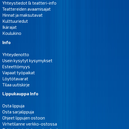
Yhteystiedot & teatteri-info
Teattereiden avaamisajat
Hinnat ja maksutavat
Kulttuuriedut
Ikärajat
Koulukino
Info
Yhteydenotto
Usein kysytyt kysymykset
Esteettömyys
Vapaat työpaikat
Löytötavarat
Tilaa uutiskirje
Lippukauppa Info
Osta lippuja
Osta sarjalippuja
Ohjeet lippujen ostoon
Virhetilanne verkko-ostossa