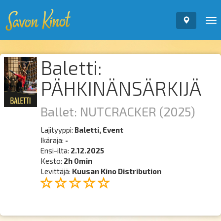
To
nav
Baletti:
PÄHKINÄNSÄRKIJÄ
Ballet: NUTCRACKER
(2025)
Lajityyppi:
Baletti, Event
Ikäraja:
-
Ensi-ilta:
2.12.2025
Kesto:
2h 0min
Levittäjä:
Kuusan Kino Distribution