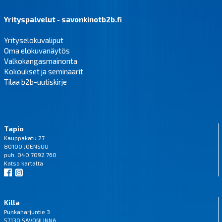
Yrityspalvelut - savonkinotb2b.fi
Yrityselokuvaliput
Oma elokuvanäytös
Valkokangasmainonta
Kokoukset ja seminaarit
Tilaa b2b-uutiskirje
Tapio
Kauppakatu 27
80100 JOENSUU
puh. 040 7092 760
Katso
kartalta
Killa
Punkaharjuntie 3
57130 SAVONLINNA