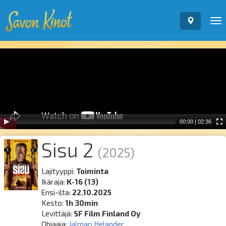
To
nav
Video
Player
00:00
|
02:36
Sisu 2
(2025)
Lajityyppi:
Toiminta
Ikäraja:
K-16 (13)
Ensi-ilta:
22.10.2025
Kesto:
1h 30min
Levittäjä:
SF Film Finland Oy
Ohjaaja:
Jalmari Helander