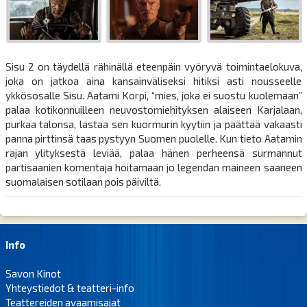
Sisu 2 on täydellä rähinällä eteenpäin vyöryvä toimintaelokuva,
joka on jatkoa aina kansainväliseksi hitiksi asti nousseelle
ykkösosalle Sisu. Aatami Korpi, “mies, joka ei suostu kuolemaan”
palaa kotikonnuilleen neuvostomiehityksen alaiseen Karjalaan,
purkaa talonsa, lastaa sen kuormurin kyytiin ja päättää vakaasti
panna pirttinsä taas pystyyn Suomen puolelle. Kun tieto Aatamin
rajan ylityksestä leviää, palaa hänen perheensä surmannut
partisaanien komentaja hoitamaan jo legendan maineen saaneen
suomalaisen sotilaan pois päiviltä.
Info
Savon Kinot
Yhteystiedot & teatteri-info
Teattereiden avaamisajat