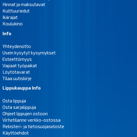
Hinnat ja maksutavat
Kulttuuriedut
Ikärajat
Koulukino
Info
Yhteydenotto
Usein kysytyt kysymykset
Esteettömyys
Vapaat työpaikat
Löytötavarat
Tilaa uutiskirje
Lippukauppa Info
Osta lippuja
Osta sarjalippuja
Ohjeet lippujen ostoon
Virhetilanne verkko-ostossa
Rekisteri- ja tietosuojaseloste
Käyttöehdot