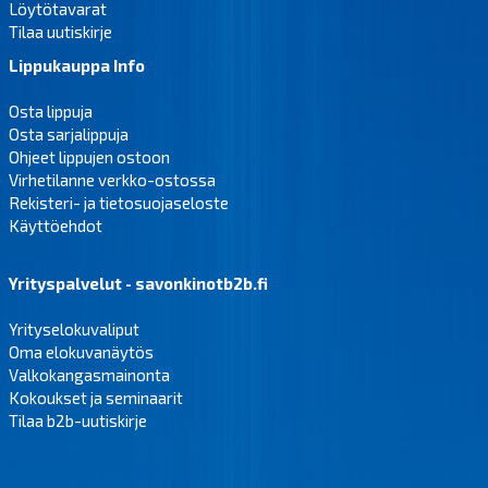
Löytötavarat
Tilaa uutiskirje
Lippukauppa Info
Osta lippuja
Osta sarjalippuja
Ohjeet lippujen ostoon
Virhetilanne verkko-ostossa
Rekisteri- ja tietosuojaseloste
Käyttöehdot
Yrityspalvelut - savonkinotb2b.fi
Yrityselokuvaliput
Oma elokuvanäytös
Valkokangasmainonta
Kokoukset ja seminaarit
Tilaa b2b-uutiskirje