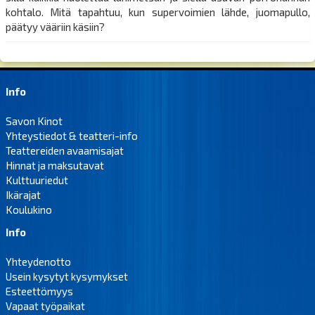
kohtalo. Mitä tapahtuu, kun supervoimien lähde, juomapullo,
päätyy vääriin käsiin?
Info
Savon Kinot
Yhteystiedot & teatteri-info
Teattereiden avaamisajat
Hinnat ja maksutavat
Kulttuuriedut
Ikärajat
Koulukino
Info
Yhteydenotto
Usein kysytyt kysymykset
Esteettömyys
Vapaat työpaikat