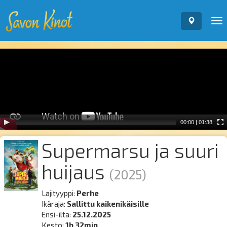
To
nav
Video
Player
00:00
|
01:38
Supermarsu ja suuri
huijaus
(2025)
Lajityyppi:
Perhe
Ikäraja:
Sallittu kaikenikäisille
Ensi-ilta:
25.12.2025
Kesto:
1h 32min