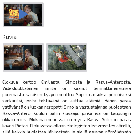
Kuvia
Elokuva kertoo Emiliasta, Simosta ja Rasva-Anterosta.
Viidesluokkalainen Emilia on saanut lemmikkimarsunsa
puremasta salaisen kyvyn muuttua Supermarsuksi, pörröiseksi
sankariksi, jonka tehtävänä on auttaa eläimiä. Hänen paras
ystävänsä on luokan neropatti Simo ja vastustajansa puolestaan
Rasva-Antero, koulun pahin kiusaaja, jonka isä on kaupungin
rikkain mies. Mukana menossa on myös Rasva-Anteron paras
kaveri Pietari. Elokuvassa ollaan ekologisten kysymysten äärellä,
sillä kaikkia huolettaa lähimetsän ja siellä asuvan pörröhännän