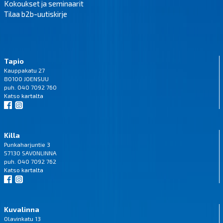
Kokoukset ja seminaarit
Tilaa b2b-uutiskirje
Tapio
Kauppakatu 27
80100 JOENSUU
puh. 040 7092 760
Katso
kartalta
Killa
Punkaharjuntie 3
57130 SAVONLINNA
puh. 040 7092 762
Katso
kartalta
Kuvalinna
Olavinkatu 13