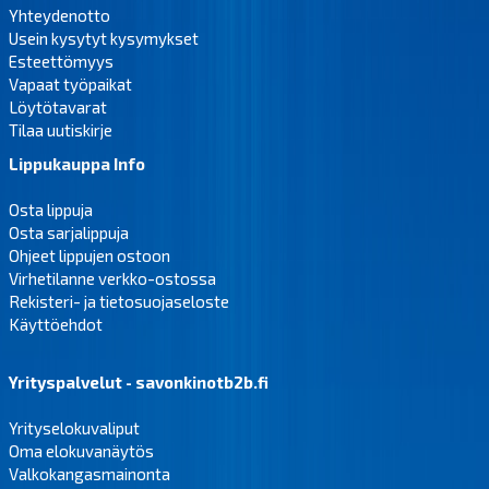
Yhteydenotto
Usein kysytyt kysymykset
Esteettömyys
Vapaat työpaikat
Löytötavarat
Tilaa uutiskirje
Lippukauppa Info
Osta lippuja
Osta sarjalippuja
Ohjeet lippujen ostoon
Virhetilanne verkko-ostossa
Rekisteri- ja tietosuojaseloste
Käyttöehdot
Yrityspalvelut - savonkinotb2b.fi
Yrityselokuvaliput
Oma elokuvanäytös
Valkokangasmainonta