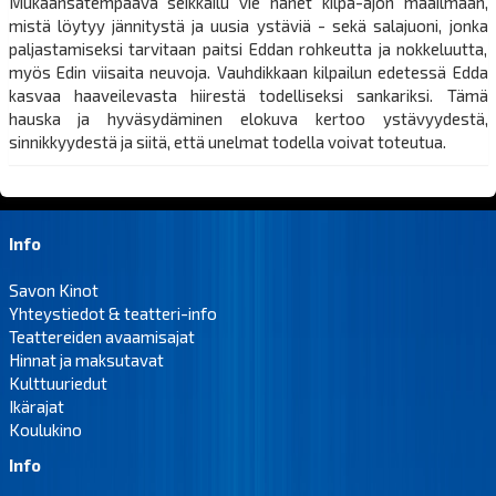
Mukaansatempaava seikkailu vie hänet kilpa-ajon maailmaan,
mistä löytyy jännitystä ja uusia ystäviä - sekä salajuoni, jonka
paljastamiseksi tarvitaan paitsi Eddan rohkeutta ja nokkeluutta,
myös Edin viisaita neuvoja. Vauhdikkaan kilpailun edetessä Edda
kasvaa haaveilevasta hiirestä todelliseksi sankariksi. Tämä
hauska ja hyväsydäminen elokuva kertoo ystävyydestä,
sinnikkyydestä ja siitä, että unelmat todella voivat toteutua.
Info
Savon Kinot
Yhteystiedot & teatteri-info
Teattereiden avaamisajat
Hinnat ja maksutavat
Kulttuuriedut
Ikärajat
Koulukino
Info