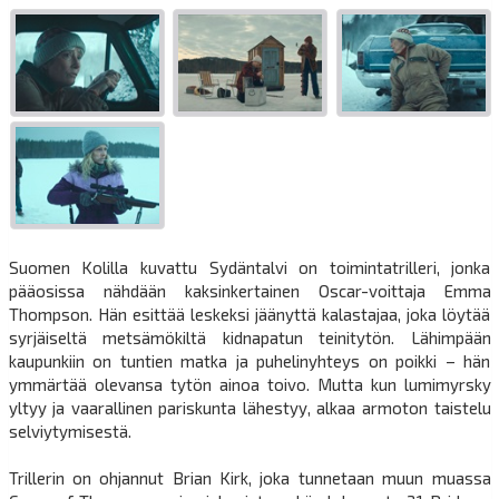
Suomen Kolilla kuvattu Sydäntalvi on toimintatrilleri, jonka
pääosissa nähdään kaksinkertainen Oscar-voittaja Emma
Thompson. Hän esittää leskeksi jäänyttä kalastajaa, joka löytää
syrjäiseltä metsämökiltä kidnapatun teinitytön. Lähimpään
kaupunkiin on tuntien matka ja puhelinyhteys on poikki – hän
ymmärtää olevansa tytön ainoa toivo. Mutta kun lumimyrsky
yltyy ja vaarallinen pariskunta lähestyy, alkaa armoton taistelu
selviytymisestä.
Trillerin on ohjannut Brian Kirk, joka tunnetaan muun muassa