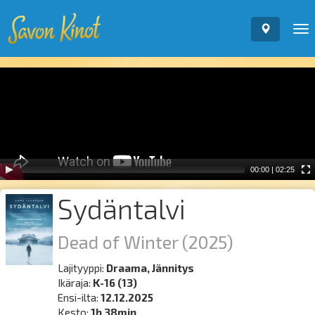
To
nav
Video
Player
00:00
|
02:25
Sydäntalvi
Dead of Winter
(2025)
Lajityyppi:
Draama, Jännitys
Ikäraja:
K-16 (13)
Ensi-ilta:
12.12.2025
Kesto:
1h 38min