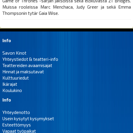
Game of Thrones -sarjan jaksoista sekä elokuvasta 21 Bridges.
Muissa rooleissa Marc Menchaca, Judy Greer ja sekä Emma
Thompsonin tytär Gaia Wise.
Info
Savon Kinot
Yhteystiedot & teatteri-info
Teattereiden avaamisajat
Hinnat ja maksutavat
Kulttuuriedut
Ikärajat
Koulukino
Info
Yhteydenotto
Usein kysytyt kysymykset
Esteettömyys
Vapaat työpaikat