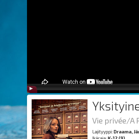
Yksityin
Vie privée/A 
Lajityyppi:
Draama, Jä
Ikäraja:
K-12 (9)