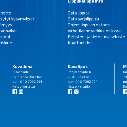
Lippukauppa Info
enotto
Osta lippuja
ysytyt kysymykset
Osta sarjalippuja
tömyys
Ohjeet lippujen ostoon
työpaikat
Virhetilanne verkko-ostossa
varat
Rekisteri- ja tietosuojaseloste
iskirje
Käyttöehdot
Kuvalinna
Kuvalipas
M
Olavinkatu 13
Pohjolankatu 6
Ka
57130 SAVONLINNA
74100 IISALMI
78
puh. 040 7092 763
puh. 040 7092 764
pu
Katso
kartalta
Katso
kartalta
Ka