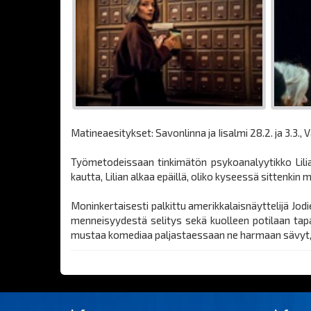
Matineaesitykset: Savonlinna ja Iisalmi 28.2. ja 3.3., Var
Työmetodeissaan tinkimätön psykoanalyytikko Lilia
kautta, Lilian alkaa epäillä, oliko kyseessä sittenkin
Moninkertaisesti palkittu amerikkalaisnäyttelijä Jo
menneisyydestä selitys sekä kuolleen potilaan tap
mustaa komediaa paljastaessaan ne harmaan sävyt, 