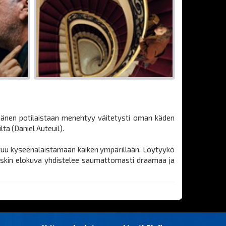
 hänen potilaistaan menehtyy väitetysti oman käden
ta (Daniel Auteuil).
outuu kyseenalaistamaan kaiken ympärillään. Löytyykö
owskin elokuva yhdistelee saumattomasti draamaa ja