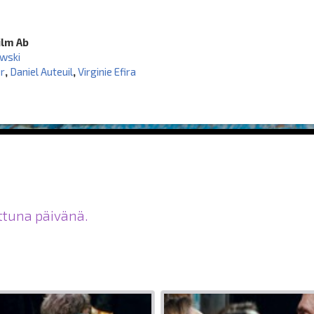
ilm Ab
wski
er
,
Daniel Auteuil
,
Virginie Efira
ittuna päivänä.