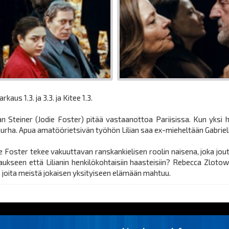
kaus 1.3. ja 3.3. ja Kitee 1.3.
n Steiner (Jodie Foster) pitää vastaanottoa Pariisissa. Kun yksi
 murha. Apua amatöörietsivän työhön Lilian saa ex-mieheltään Gabrielil
die Foster tekee vakuuttavan ranskankielisen roolin naisena, joka j
aukseen että Lilianin henkilökohtaisiin haasteisiin? Rebecca Zlot
joita meistä jokaisen yksityiseen elämään mahtuu.