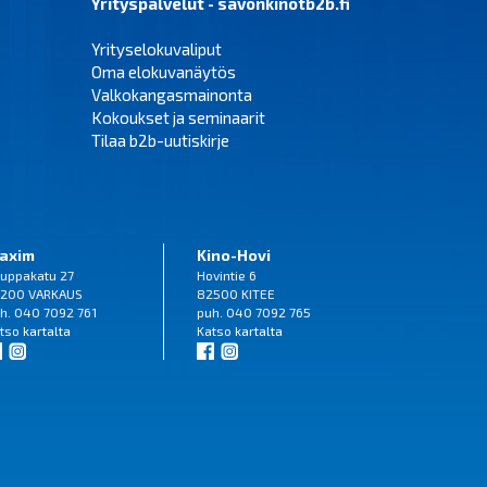
Yrityspalvelut - savonkinotb2b.fi
Yrityselokuvaliput
Oma elokuvanäytös
Valkokangasmainonta
Kokoukset ja seminaarit
Tilaa b2b-uutiskirje
axim
Kino-Hovi
uppakatu 27
Hovintie 6
200 VARKAUS
82500 KITEE
h. 040 7092 761
puh. 040 7092 765
tso
kartalta
Katso
kartalta