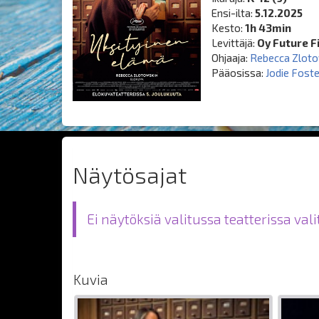
Ensi-ilta:
5.12.2025
Kesto:
1h 43min
Levittäjä:
Oy Future F
Ohjaaja:
Rebecca Zloto
Pääosissa:
Jodie Fost
Näytösajat
Ei näytöksiä valitussa teatterissa val
Kuvia