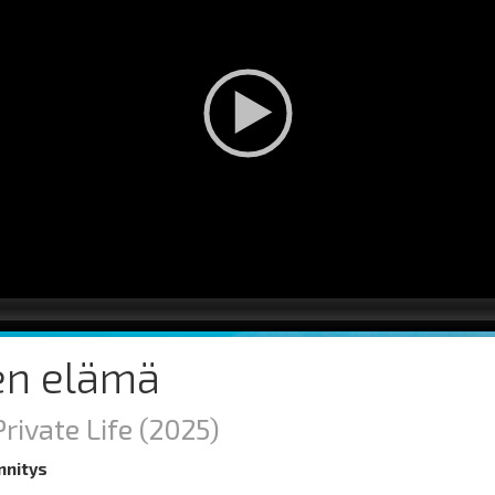
en elämä
Private Life
(2025)
nnitys