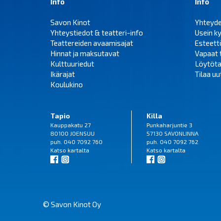
Info
Info
Savon Kinot
Yhteyd
Yhteystiedot & teatteri-info
Usein k
Teattereiden avaamisajat
Esteet
Hinnat ja maksutavat
Vapaat 
Kulttuuriedut
Löytöta
Ikärajat
Tilaa uut
Koulukino
Tapio
Killa
Kauppakatu 27
Punkaharjuntie 3
80100 JOENSUU
57130 SAVONLINNA
puh. 040 7092 760
puh. 040 7092 762
Katso
kartalta
Katso
kartalta
© Savon Kinot Oy