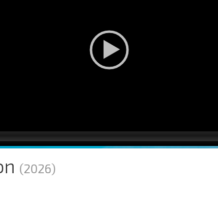
on
(2026)