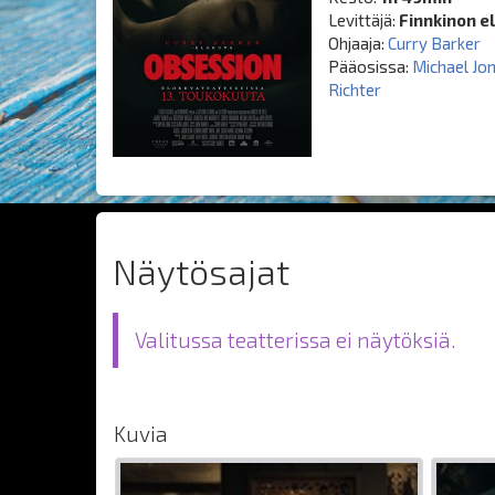
Levittäjä:
Finnkinon e
Ohjaaja:
Curry Barker
Pääosissa:
Michael Jo
Richter
Näytösajat
Valitussa teatterissa ei näytöksiä.
Kuvia