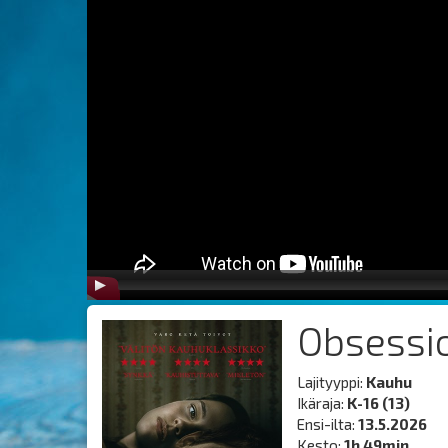
Obsessi
Lajityyppi:
Kauhu
Ikäraja:
K-16 (13)
Ensi-ilta:
13.5.2026
Kesto:
1h 49min