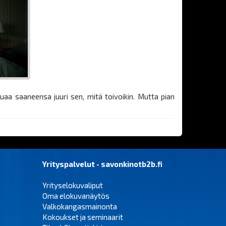
aa saaneensa juuri sen, mitä toivoikin. Mutta pian
Yrityspalvelut - savonkinotb2b.fi
Yrityselokuvaliput
Oma elokuvanäytös
Valkokangasmainonta
Kokoukset ja seminaarit