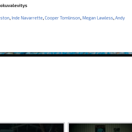
lokuvalevitys
nston
,
Inde Navarrette
,
Cooper Tomlinson
,
Megan Lawless
,
Andy