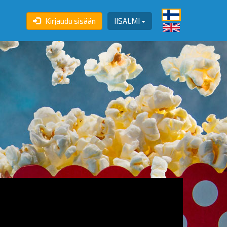
Kirjaudu sisään
IISALMI