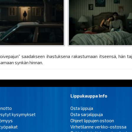
oivepajun” saadakseen ihastuksena rakastumaan itseensä, hän taju
ksamaan synkän hinnan.
Lippukauppa Info
enotto
Osta lippuja
ysytyt kysymykset
Osta sarjalippuja
tömyys
Ohjeet lippujen ostoon
työpaikat
Virhetilanne verkko-ostossa