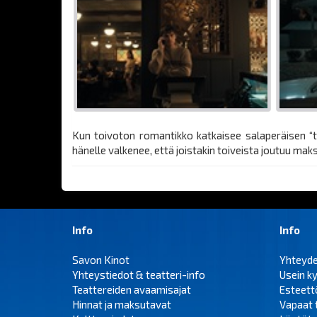
Kun toivoton romantikko katkaisee salaperäisen “t
hänelle valkenee, että joistakin toiveista joutuu ma
Info
Info
Savon Kinot
Yhteyd
Yhteystiedot & teatteri-info
Usein k
Teattereiden avaamisajat
Esteet
Hinnat ja maksutavat
Vapaat 