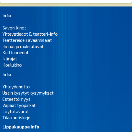
Info
Savon Kinot
Yhteystiedot & teatteri-info
Teattereiden avaamisajat
Hinnat ja maksutavat
Kulttuuriedut
Ikärajat
Koulukino
Info
Yhteydenotto
Usein kysytyt kysymykset
Esteettömyys
Vapaat työpaikat
Löytötavarat
Tilaa uutiskirje
Lippukauppa Info