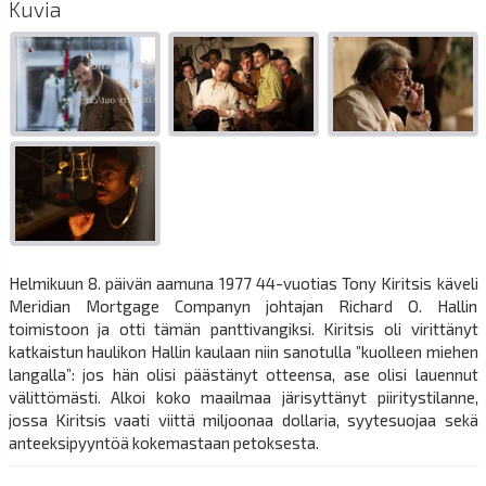
Kuvia
Helmikuun 8. päivän aamuna 1977 44-vuotias Tony Kiritsis käveli
Meridian Mortgage Companyn johtajan Richard O. Hallin
toimistoon ja otti tämän panttivangiksi. Kiritsis oli virittänyt
katkaistun haulikon Hallin kaulaan niin sanotulla ”kuolleen miehen
langalla”: jos hän olisi päästänyt otteensa, ase olisi lauennut
välittömästi. Alkoi koko maailmaa järisyttänyt piiritystilanne,
jossa Kiritsis vaati viittä miljoonaa dollaria, syytesuojaa sekä
anteeksipyyntöä kokemastaan petoksesta.