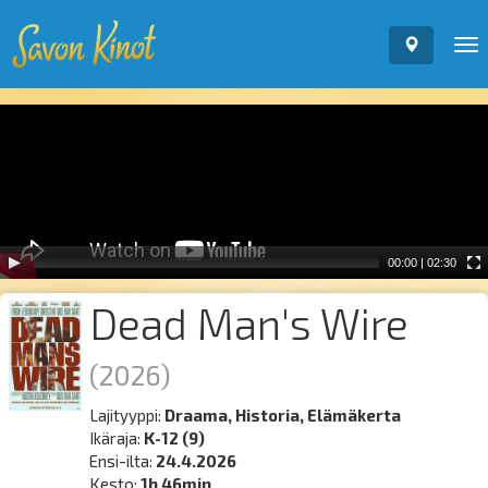
To
nav
Video
Player
00:00
|
02:30
Dead Man's Wire
(2026)
Lajityyppi:
Draama, Historia, Elämäkerta
Ikäraja:
K-12 (9)
Ensi-ilta:
24.4.2026
Kesto:
1h 46min