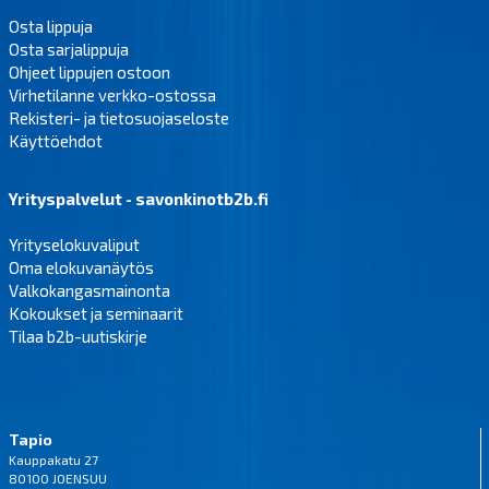
Osta lippuja
Osta sarjalippuja
Ohjeet lippujen ostoon
Virhetilanne verkko-ostossa
Rekisteri- ja tietosuojaseloste
Käyttöehdot
Yrityspalvelut - savonkinotb2b.fi
Yrityselokuvaliput
Oma elokuvanäytös
Valkokangasmainonta
Kokoukset ja seminaarit
Tilaa b2b-uutiskirje
Tapio
Kauppakatu 27
80100 JOENSUU