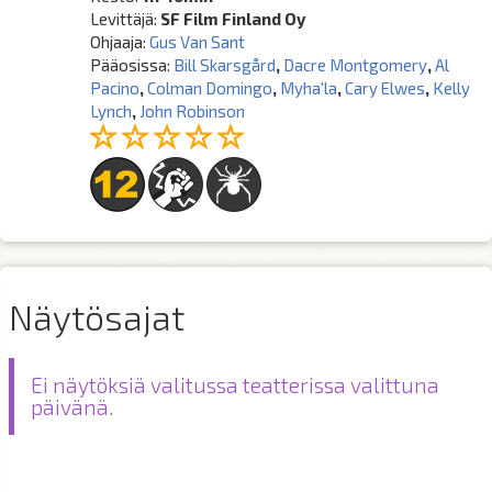
Levittäjä:
SF Film Finland Oy
Ohjaaja:
Gus Van Sant
Pääosissa:
Bill Skarsgård
,
Dacre Montgomery
,
Al
Pacino
,
Colman Domingo
,
Myha'la
,
Cary Elwes
,
Kelly
Lynch
,
John Robinson
Näytösajat
Ei näytöksiä valitussa teatterissa valittuna
päivänä.