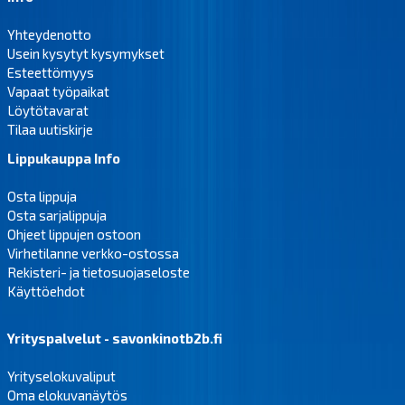
Yhteydenotto
Usein kysytyt kysymykset
Esteettömyys
Vapaat työpaikat
Löytötavarat
Tilaa uutiskirje
Lippukauppa Info
Osta lippuja
Osta sarjalippuja
Ohjeet lippujen ostoon
Virhetilanne verkko-ostossa
Rekisteri- ja tietosuojaseloste
Käyttöehdot
Yrityspalvelut - savonkinotb2b.fi
Yrityselokuvaliput
Oma elokuvanäytös