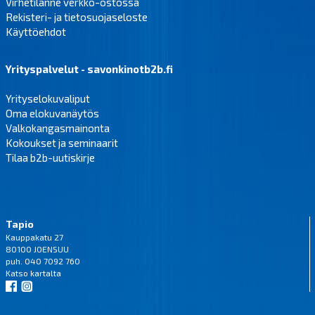
Virhetilanne verkko-ostossa
Rekisteri- ja tietosuojaseloste
Käyttöehdot
Yrityspalvelut - savonkinotb2b.fi
Yrityselokuvaliput
Oma elokuvanäytös
Valkokangasmainonta
Kokoukset ja seminaarit
Tilaa b2b-uutiskirje
Tapio
Kauppakatu 27
80100 JOENSUU
puh. 040 7092 760
Katso
kartalta