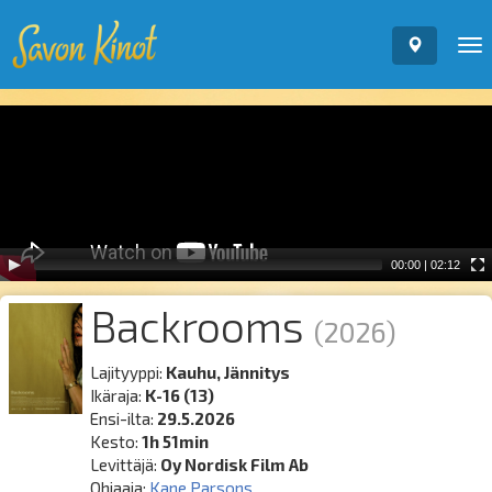
To
nav
Video
Player
00:00
|
02:12
Backrooms
(2026)
Lajityyppi:
Kauhu, Jännitys
Ikäraja:
K-16 (13)
Ensi-ilta:
29.5.2026
Kesto:
1h 51min
Levittäjä:
Oy Nordisk Film Ab
Ohjaaja:
Kane Parsons