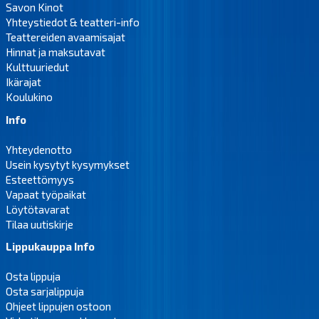
Savon Kinot
Yhteystiedot & teatteri-info
Teattereiden avaamisajat
Hinnat ja maksutavat
Kulttuuriedut
Ikärajat
Koulukino
Info
Yhteydenotto
Usein kysytyt kysymykset
Esteettömyys
Vapaat työpaikat
Löytötavarat
Tilaa uutiskirje
Lippukauppa Info
Osta lippuja
Osta sarjalippuja
Ohjeet lippujen ostoon