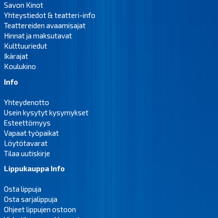
Savon Kinot
Yhteystiedot & teatteri-info
Teattereiden avaamisajat
Hinnat ja maksutavat
Kulttuuriedut
Ikärajat
Koulukino
Info
Yhteydenotto
Usein kysytyt kysymykset
Esteettömyys
Vapaat työpaikat
Löytötavarat
Tilaa uutiskirje
Lippukauppa Info
Osta lippuja
Osta sarjalippuja
Ohjeet lippujen ostoon