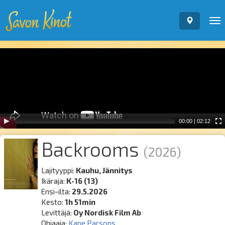
To
nav
Video
Player
00:00
|
02:12
Backrooms
(2026)
Lajityyppi:
Kauhu, Jännitys
Ikäraja:
K-16 (13)
Ensi-ilta:
29.5.2026
Kesto:
1h 51min
Levittäjä:
Oy Nordisk Film Ab
Ohjaaja:
Kane Parsons