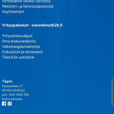
Virhetilanne verkko-ostossa
Rekisteri- ja tietosuojaseloste
Käyttöehdot
Yrityspalvelut - savonkinotb2b.fi
Yrityselokuvaliput
Oma elokuvanäytös
Valkokangasmainonta
Kokoukset ja seminaarit
Tilaa b2b-uutiskirje
Tapio
Kauppakatu 27
80100 JOENSUU
puh. 040 7092 760
Katso
kartalta