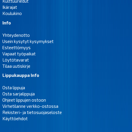
Kulttuuriedut
Ikärajat
Koulukino
Info
Yhteydenotto
Usein kysytyt kysymykset
Esteettömyys
Vapaat työpaikat
Löytötavarat
Tilaa uutiskirje
Lippukauppa Info
Osta lippuja
Osta sarjalippuja
Ohjeet lippujen ostoon
Virhetilanne verkko-ostossa
Rekisteri- ja tietosuojaseloste
Käyttöehdot