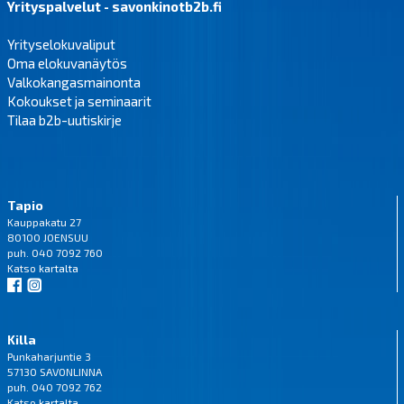
Yrityspalvelut - savonkinotb2b.fi
Yrityselokuvaliput
Oma elokuvanäytös
Valkokangasmainonta
Kokoukset ja seminaarit
Tilaa b2b-uutiskirje
Tapio
Kauppakatu 27
80100 JOENSUU
puh. 040 7092 760
Katso
kartalta
Killa
Punkaharjuntie 3
57130 SAVONLINNA
puh. 040 7092 762
Katso
kartalta