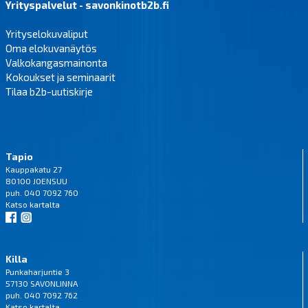
Yrityspalvelut - savonkinotb2b.fi
Yrityselokuvaliput
Oma elokuvanäytös
Valkokangasmainonta
Kokoukset ja seminaarit
Tilaa b2b-uutiskirje
Tapio
Kauppakatu 27
80100 JOENSUU
puh. 040 7092 760
Katso
kartalta
Killa
Punkaharjuntie 3
57130 SAVONLINNA
puh. 040 7092 762
Katso
kartalta