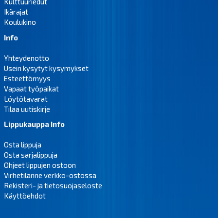
Kulttuuriedut
Ikärajat
Koulukino
Info
Yhteydenotto
Usein kysytyt kysymykset
Esteettömyys
Vapaat työpaikat
Löytötavarat
Tilaa uutiskirje
Lippukauppa Info
Osta lippuja
Osta sarjalippuja
Ohjeet lippujen ostoon
Virhetilanne verkko-ostossa
Rekisteri- ja tietosuojaseloste
Käyttöehdot