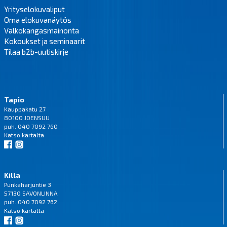
Yrityselokuvaliput
Oma elokuvanäytös
Valkokangasmainonta
Kokoukset ja seminaarit
Tilaa b2b-uutiskirje
Tapio
Kauppakatu 27
80100 JOENSUU
puh. 040 7092 760
Katso
kartalta
Killa
Punkaharjuntie 3
57130 SAVONLINNA
puh. 040 7092 762
Katso
kartalta