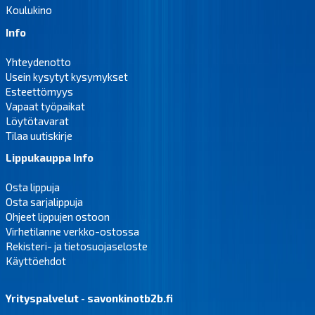
Koulukino
Info
Yhteydenotto
Usein kysytyt kysymykset
Esteettömyys
Vapaat työpaikat
Löytötavarat
Tilaa uutiskirje
Lippukauppa Info
Osta lippuja
Osta sarjalippuja
Ohjeet lippujen ostoon
Virhetilanne verkko-ostossa
Rekisteri- ja tietosuojaseloste
Käyttöehdot
Yrityspalvelut - savonkinotb2b.fi