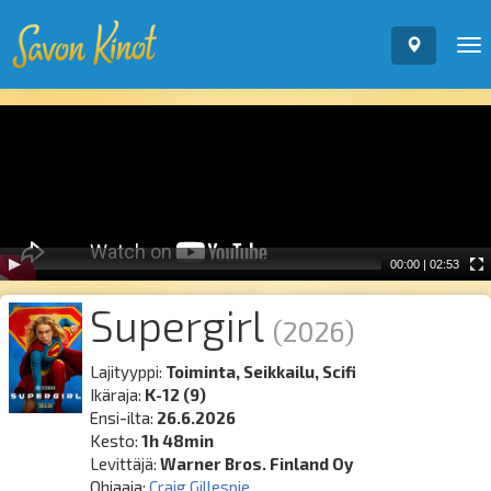
To
nav
Video
Player
00:00
|
02:53
Supergirl
(2026)
Lajityyppi:
Toiminta, Seikkailu, Scifi
Ikäraja:
K-12 (9)
Ensi-ilta:
26.6.2026
Kesto:
1h 48min
Levittäjä:
Warner Bros. Finland Oy
Ohjaaja:
Craig Gillespie