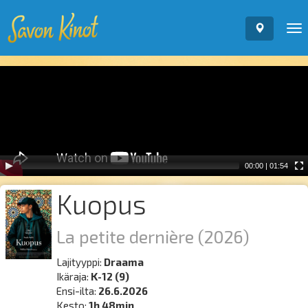
To
nav
Video
Player
00:00
|
01:54
Kuopus
La petite dernière
(2026)
Lajityyppi:
Draama
Ikäraja:
K-12 (9)
Ensi-ilta:
26.6.2026
Kesto:
1h 48min