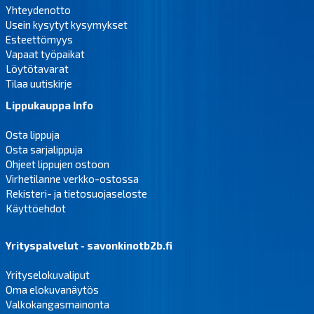
Yhteydenotto
Usein kysytyt kysymykset
Esteettömyys
Vapaat työpaikat
Löytötavarat
Tilaa uutiskirje
Lippukauppa Info
Osta lippuja
Osta sarjalippuja
Ohjeet lippujen ostoon
Virhetilanne verkko-ostossa
Rekisteri- ja tietosuojaseloste
Käyttöehdot
Yrityspalvelut - savonkinotb2b.fi
Yrityselokuvaliput
Oma elokuvanäytös
Valkokangasmainonta