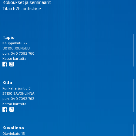
Kokoukset ja seminaarit
Tilaa b2b-uutiskirje
Tapio
Kauppakatu 27
80100 JOENSUU
puh. 040 7092 760
Katso
kartalta
Killa
Punkaharjuntie 3
57130 SAVONLINNA
puh. 040 7092 762
Katso
kartalta
Kuvalinna
Olavinkatu 13