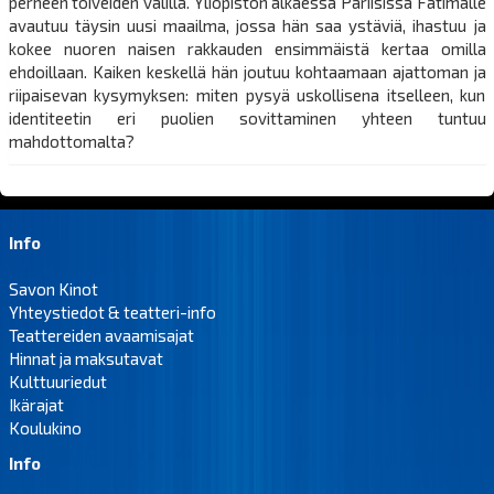
perheen toiveiden välillä. Yliopiston alkaessa Pariisissa Fatimalle
avautuu täysin uusi maailma, jossa hän saa ystäviä, ihastuu ja
kokee nuoren naisen rakkauden ensimmäistä kertaa omilla
ehdoillaan. Kaiken keskellä hän joutuu kohtaamaan ajattoman ja
riipaisevan kysymyksen: miten pysyä uskollisena itselleen, kun
identiteetin eri puolien sovittaminen yhteen tuntuu
mahdottomalta?
Info
Savon Kinot
Yhteystiedot & teatteri-info
Teattereiden avaamisajat
Hinnat ja maksutavat
Kulttuuriedut
Ikärajat
Koulukino
Info