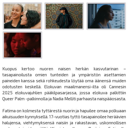
Kuopus kertoo nuoren naisen herkän kasvutarinan –
tasapainoilusta omien tunteiden ja ympäristön asettamien
paineiden kanssa sekä rohkeudesta löytää oma äänensä muiden
odotusten keskellä. Elokuvan maailmanensi-ilta oli Cannesin
2025 elokuvajuhlien pääkilpasarjassa, jossa elokuva palkittiin
Queer Palm -palkinnolla ja Nadia Melliti parhaasta naispääosasta.
Fatima on kolmesta tyttärestä nuorin ja hapuilee omaa polkuaan
aikuisuuden kynnyksellä. 17-vuotias tyttö tasapainoilee heräävien
halujensa, viehtymyksensä naisiin ja rakastavan, uskonnollisen