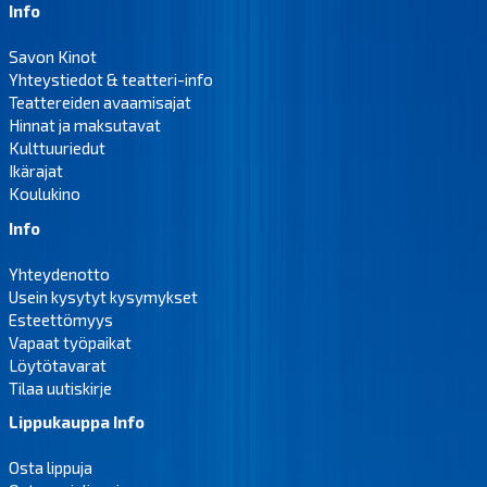
Info
Savon Kinot
Yhteystiedot & teatteri-info
Teattereiden avaamisajat
Hinnat ja maksutavat
Kulttuuriedut
Ikärajat
Koulukino
Info
Yhteydenotto
Usein kysytyt kysymykset
Esteettömyys
Vapaat työpaikat
Löytötavarat
Tilaa uutiskirje
Lippukauppa Info
Osta lippuja