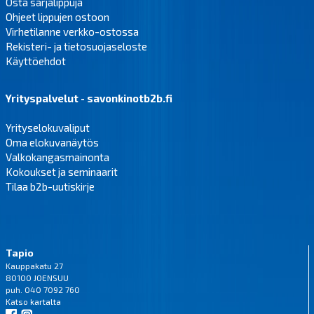
Osta sarjalippuja
Ohjeet lippujen ostoon
Virhetilanne verkko-ostossa
Rekisteri- ja tietosuojaseloste
Käyttöehdot
Yrityspalvelut - savonkinotb2b.fi
Yrityselokuvaliput
Oma elokuvanäytös
Valkokangasmainonta
Kokoukset ja seminaarit
Tilaa b2b-uutiskirje
Tapio
Kauppakatu 27
80100 JOENSUU
puh. 040 7092 760
Katso
kartalta