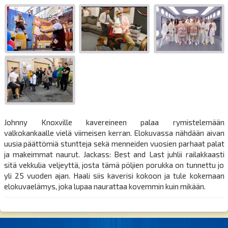
Johnny Knoxville kavereineen palaa rymistelemään
valkokankaalle vielä viimeisen kerran. Elokuvassa nähdään aivan
uusia päättömiä stuntteja sekä menneiden vuosien parhaat palat
ja makeimmat naurut. Jackass: Best and Last juhlii railakkaasti
sitä vekkulia veljeyttä, josta tämä pöljien porukka on tunnettu jo
yli 25 vuoden ajan. Haali siis kaverisi kokoon ja tule kokemaan
elokuvaelämys, joka lupaa naurattaa kovemmin kuin mikään.