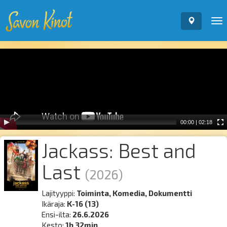
To
nav
Video
Player
00:00
|
02:18
Jackass: Best and
Last
(2026)
Lajityyppi:
Toiminta, Komedia, Dokumentti
Ikäraja:
K-16 (13)
Ensi-ilta:
26.6.2026
Kesto:
1h 32min