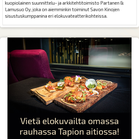
kuopiolainen suunnittelu- ja arkkitehtitoimisto Partanen &
Lamusuo Oy, joka on aiemminkin toiminut Savon Kinojen
sisustuskumppanina eri elokuvateatterikohteissa.