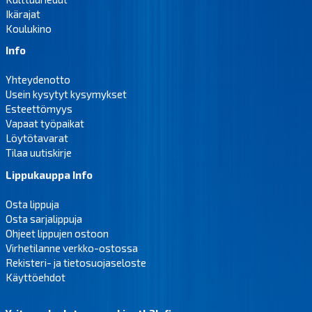
Ikärajat
Koulukino
Info
Yhteydenotto
Usein kysytyt kysymykset
Esteettömyys
Vapaat työpaikat
Löytötavarat
Tilaa uutiskirje
Lippukauppa Info
Osta lippuja
Osta sarjalippuja
Ohjeet lippujen ostoon
Virhetilanne verkko-ostossa
Rekisteri- ja tietosuojaseloste
Käyttöehdot