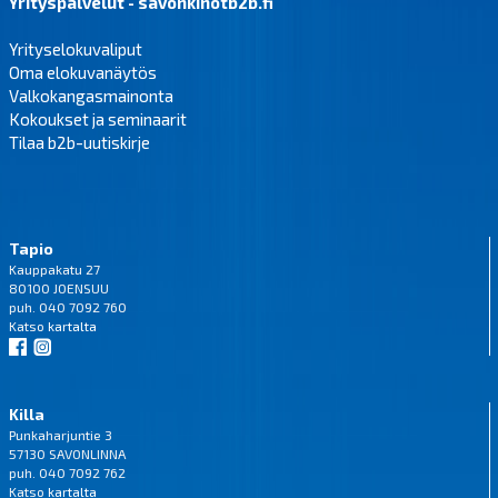
Yrityspalvelut - savonkinotb2b.fi
Yrityselokuvaliput
Oma elokuvanäytös
Valkokangasmainonta
Kokoukset ja seminaarit
Tilaa b2b-uutiskirje
Tapio
Kauppakatu 27
80100 JOENSUU
puh. 040 7092 760
Katso
kartalta
Killa
Punkaharjuntie 3
57130 SAVONLINNA
puh. 040 7092 762
Katso
kartalta