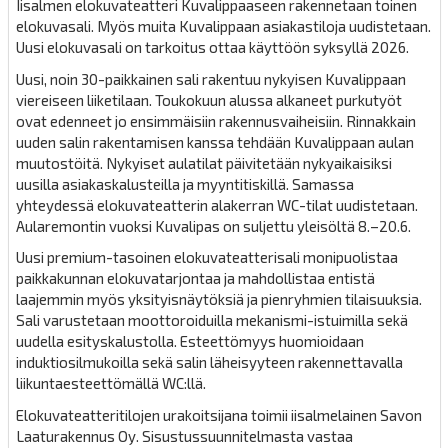
Iisalmen elokuvateatteri Kuvalippaaseen rakennetaan toinen
elokuvasali. Myös muita Kuvalippaan asiakastiloja uudistetaan.
Uusi elokuvasali on tarkoitus ottaa käyttöön syksyllä 2026.
Uusi, noin 30-paikkainen sali rakentuu nykyisen Kuvalippaan
viereiseen liiketilaan. Toukokuun alussa alkaneet purkutyöt
ovat edenneet jo ensimmäisiin rakennusvaiheisiin. Rinnakkain
uuden salin rakentamisen kanssa tehdään Kuvalippaan aulan
muutostöitä. Nykyiset aulatilat päivitetään nykyaikaisiksi
uusilla asiakaskalusteilla ja myyntitiskillä. Samassa
yhteydessä elokuvateatterin alakerran WC-tilat uudistetaan.
Aularemontin vuoksi Kuvalipas on suljettu yleisöltä 8.–20.6.
Uusi premium-tasoinen elokuvateatterisali monipuolistaa
paikkakunnan elokuvatarjontaa ja mahdollistaa entistä
laajemmin myös yksityisnäytöksiä ja pienryhmien tilaisuuksia.
Sali varustetaan moottoroiduilla mekanismi-istuimilla sekä
uudella esityskalustolla. Esteettömyys huomioidaan
induktiosilmukoilla sekä salin läheisyyteen rakennettavalla
liikuntaesteettömällä WC:llä.
Elokuvateatteritilojen urakoitsijana toimii iisalmelainen Savon
Laaturakennus Oy. Sisustussuunnitelmasta vastaa