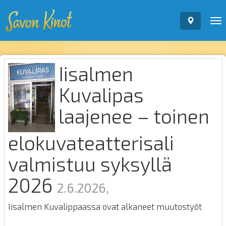
To
nav
Iisalmen
Kuvalipas
laajenee – toinen
elokuvateatterisali
valmistuu syksyllä
2026
2.6.2026,
Iisalmen Kuvalippaassa ovat alkaneet muutostyöt