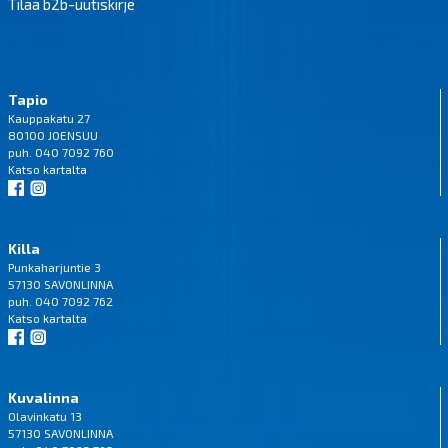
Tilaa b2b-uutiskirje
Tapio
Kauppakatu 27
80100 JOENSUU
puh. 040 7092 760
Katso
kartalta
Killa
Punkaharjuntie 3
57130 SAVONLINNA
puh. 040 7092 762
Katso
kartalta
Kuvalinna
Olavinkatu 13
57130 SAVONLINNA