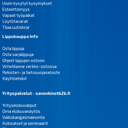
Usein kysytyt kysymykset
Esteettömyys
Vapaat työpaikat
Löytötavarat
Tilaa uutiskirje
Lippukauppa Info
Osta lippuja
Osta sarjalippuja
Ohjeet lippujen ostoon
Virhetilanne verkko-ostossa
Rekisteri- ja tietosuojaseloste
Käyttöehdot
Yrityspalvelut - savonkinotb2b.fi
Yrityselokuvaliput
Oma elokuvanäytös
Valkokangasmainonta
Kokoukset ja seminaarit