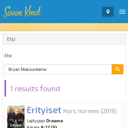
To
nav
Etsi
Etsi
1 results found
Erityiset
Hors normes
(2019)
Lajityyppi:
Draama
Ikäraja:
K-12 (9)