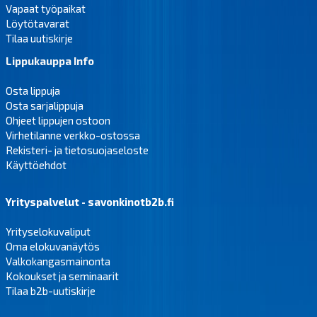
Vapaat työpaikat
Löytötavarat
Tilaa uutiskirje
Lippukauppa Info
Osta lippuja
Osta sarjalippuja
Ohjeet lippujen ostoon
Virhetilanne verkko-ostossa
Rekisteri- ja tietosuojaseloste
Käyttöehdot
Yrityspalvelut - savonkinotb2b.fi
Yrityselokuvaliput
Oma elokuvanäytös
Valkokangasmainonta
Kokoukset ja seminaarit
Tilaa b2b-uutiskirje