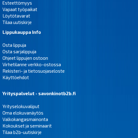
Esteettömyys
Vapaat työpaikat
Löytötavarat
Tilaa uutiskirje
Lippukauppa Info
Osta lippuja
Osta sarjalippuja
Ohjeet lippujen ostoon
Virhetilanne verkko-ostossa
Rekisteri- ja tietosuojaseloste
Käyttöehdot
Yrityspalvelut - savonkinotb2b.fi
Yrityselokuvaliput
Oma elokuvanäytös
Valkokangasmainonta
Kokoukset ja seminaarit
Tilaa b2b-uutiskirje