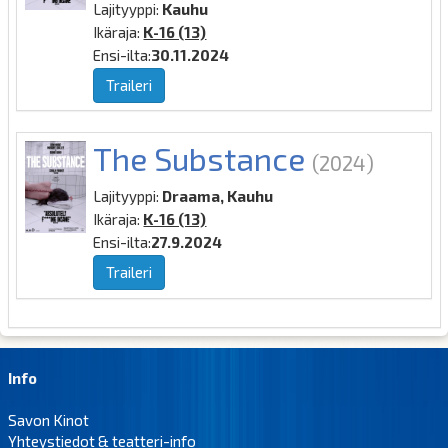
Lajityyppi:
Kauhu
Ikäraja:
K-16 (13)
Ensi-ilta:
30.11.2024
Traileri
The Substance
(2024)
Lajityyppi:
Draama, Kauhu
Ikäraja:
K-16 (13)
Ensi-ilta:
27.9.2024
Traileri
Info
Savon Kinot
Yhteystiedot & teatteri-info