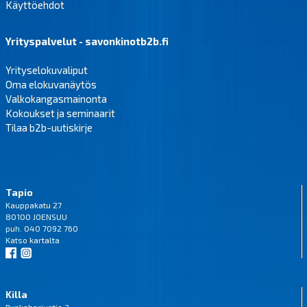
Käyttöehdot
Yrityspalvelut - savonkinotb2b.fi
Yrityselokuvaliput
Oma elokuvanäytös
Valkokangasmainonta
Kokoukset ja seminaarit
Tilaa b2b-uutiskirje
Tapio
Kauppakatu 27
80100 JOENSUU
puh. 040 7092 760
Katso
kartalta
Killa