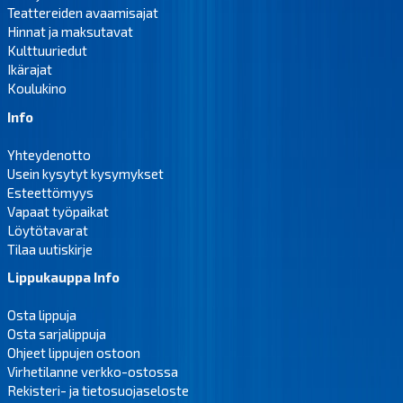
Teattereiden avaamisajat
Hinnat ja maksutavat
Kulttuuriedut
Ikärajat
Koulukino
Info
Yhteydenotto
Usein kysytyt kysymykset
Esteettömyys
Vapaat työpaikat
Löytötavarat
Tilaa uutiskirje
Lippukauppa Info
Osta lippuja
Osta sarjalippuja
Ohjeet lippujen ostoon
Virhetilanne verkko-ostossa
Rekisteri- ja tietosuojaseloste