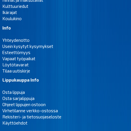
Hinnat ja maksutavat
Kulttuuriedut
Ikärajat
Koulukino
Info
Yhteydenotto
Usein kysytyt kysymykset
Esteettömyys
Vapaat työpaikat
Löytötavarat
Tilaa uutiskirje
Lippukauppa Info
Osta lippuja
Osta sarjalippuja
Ohjeet lippujen ostoon
Virhetilanne verkko-ostossa
Rekisteri- ja tietosuojaseloste
Käyttöehdot