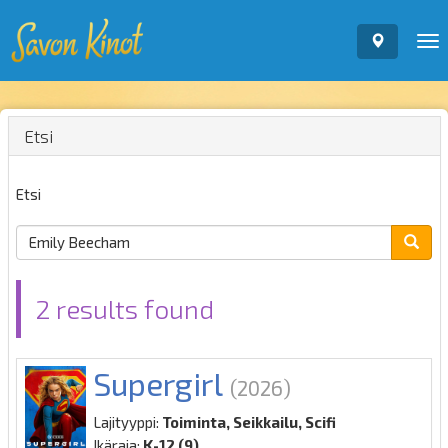
To
nav
Etsi
Etsi
2 results found
Supergirl
(2026)
Lajityyppi:
Toiminta, Seikkailu, Scifi
Ikäraja:
K-12 (9)