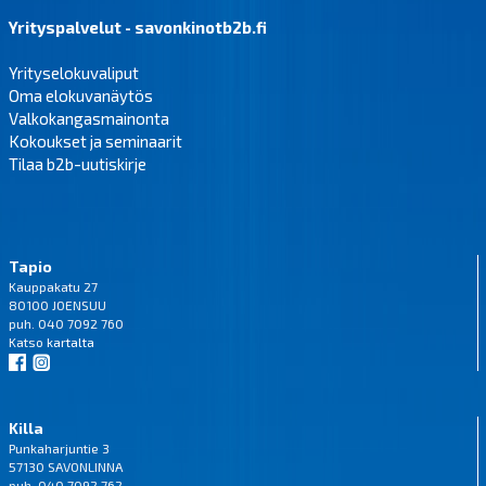
Yrityspalvelut - savonkinotb2b.fi
Yrityselokuvaliput
Oma elokuvanäytös
Valkokangasmainonta
Kokoukset ja seminaarit
Tilaa b2b-uutiskirje
Tapio
Kauppakatu 27
80100 JOENSUU
puh. 040 7092 760
Katso
kartalta
Killa
Punkaharjuntie 3
57130 SAVONLINNA
puh. 040 7092 762