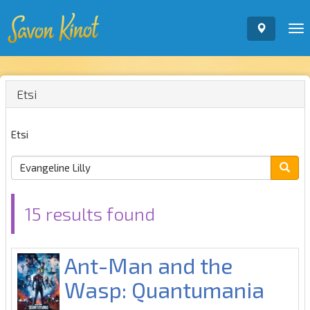
To
nav
Etsi
Etsi
15 results found
Ant-Man and the
Wasp: Quantumania