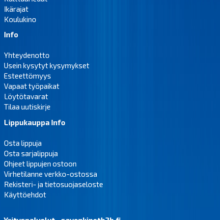
Ikärajat
Koulukino
Info
Yhteydenotto
Usein kysytyt kysymykset
Esteettömyys
Vapaat työpaikat
Löytötavarat
Tilaa uutiskirje
Lippukauppa Info
Osta lippuja
Osta sarjalippuja
Ohjeet lippujen ostoon
Virhetilanne verkko-ostossa
Rekisteri- ja tietosuojaseloste
Käyttöehdot