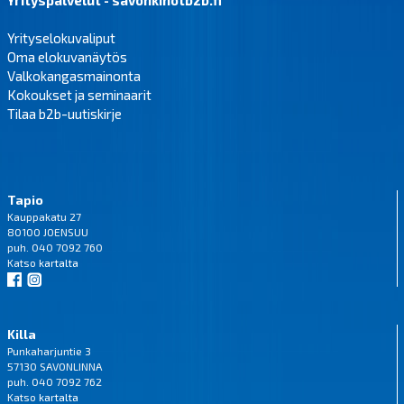
Yrityspalvelut - savonkinotb2b.fi
Yrityselokuvaliput
Oma elokuvanäytös
Valkokangasmainonta
Kokoukset ja seminaarit
Tilaa b2b-uutiskirje
Tapio
Kauppakatu 27
80100 JOENSUU
puh. 040 7092 760
Katso
kartalta
Killa
Punkaharjuntie 3
57130 SAVONLINNA
puh. 040 7092 762
Katso
kartalta