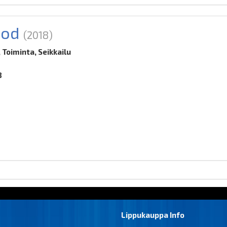
ood
(2018)
Toiminta, Seikkailu
8
Lippukauppa Info