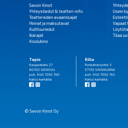
Savon Kinot
Yhteyd
Yhteystiedot & teatteri-info
Usein k
Teattereiden avaamisajat
Esteet
Hinnat ja maksutavat
Vapaat 
Kulttuuriedut
Löytöta
Ikärajat
Tilaa uut
Koulukino
Tapio
Killa
Kauppakatu 27
Punkaharjuntie 3
80100 JOENSUU
57130 SAVONLINNA
puh. 040 7092 760
puh. 040 7092 762
Katso
kartalta
Katso
kartalta
© Savon Kinot Oy