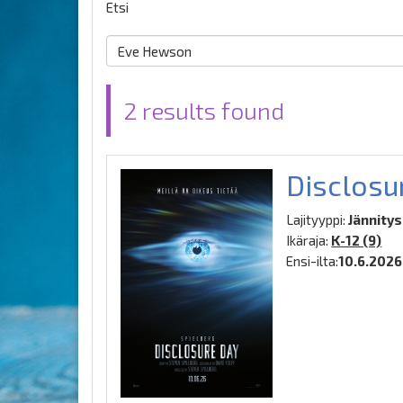
Etsi
2 results found
Disclosu
Lajityyppi:
Jännitys,
Ikäraja:
K-12 (9)
Ensi-ilta:
10.6.2026