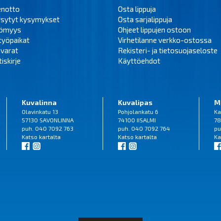
enotto
Osta lippuja
ysytyt kysymykset
Osta sarjalippuja
tömyys
Ohjeet lippujen ostoon
työpaikat
Virhetilanne verkko-ostossa
varat
Rekisteri- ja tietosuojaseloste
iskirje
Käyttöehdot
Kuvalinna
Kuvalipas
M
Olavinkatu 13
Pohjolankatu 6
Ka
57130 SAVONLINNA
74100 IISALMI
78
puh. 040 7092 763
puh. 040 7092 764
pu
Katso
kartalta
Katso
kartalta
Ka