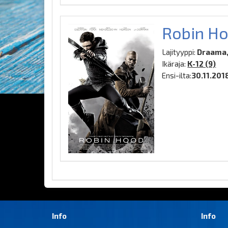
Robin H
Lajityyppi:
Draama, 
Ikäraja:
K-12 (9)
Ensi-ilta:
30.11.201
Info
Info