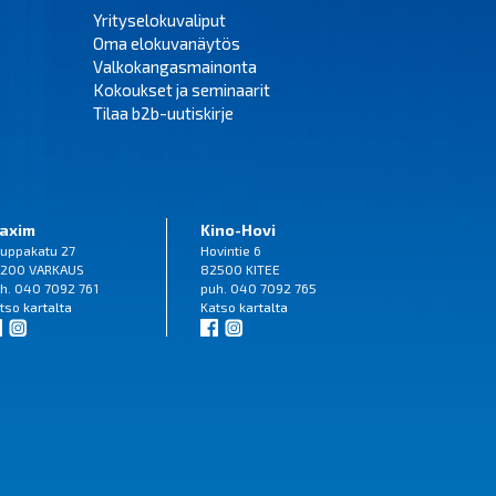
Yrityselokuvaliput
Oma elokuvanäytös
Valkokangasmainonta
Kokoukset ja seminaarit
Tilaa b2b-uutiskirje
axim
Kino-Hovi
uppakatu 27
Hovintie 6
200 VARKAUS
82500 KITEE
h. 040 7092 761
puh. 040 7092 765
tso
kartalta
Katso
kartalta