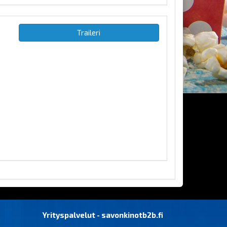
Traileri
Yrityspalvelut - savonkinotb2b.fi