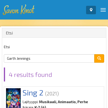
To
nav
Etsi
Etsi
4 results found
Sing 2
(2021)
Lajityyppi:
Musikaali, Animaatio, Perhe
Ikäraja:
K-7 (4)