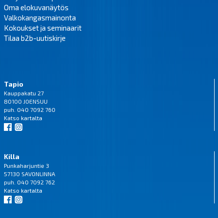
Oma elokuvanäytös
Valkokangasmainonta
Kokoukset ja seminaarit
Tilaa b2b-uutiskirje
Tapio
Kauppakatu 27
80100 JOENSUU
puh. 040 7092 760
Katso
kartalta
Killa
Punkaharjuntie 3
57130 SAVONLINNA
puh. 040 7092 762
Katso
kartalta