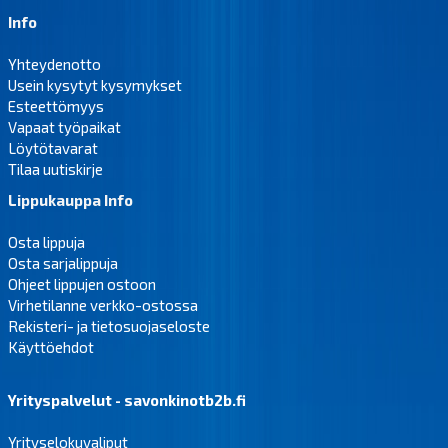
Info
Yhteydenotto
Usein kysytyt kysymykset
Esteettömyys
Vapaat työpaikat
Löytötavarat
Tilaa uutiskirje
Lippukauppa Info
Osta lippuja
Osta sarjalippuja
Ohjeet lippujen ostoon
Virhetilanne verkko-ostossa
Rekisteri- ja tietosuojaseloste
Käyttöehdot
Yrityspalvelut - savonkinotb2b.fi
Yrityselokuvaliput