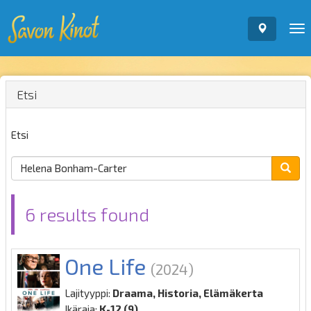
To
nav
Etsi
Etsi
6 results found
One Life
(2024)
Lajityyppi:
Draama, Historia, Elämäkerta
Ikäraja:
K-12 (9)