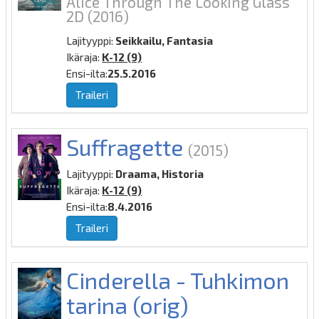
Alice Through The Looking Glass
2D
(2016)
Lajityyppi:
Seikkailu, Fantasia
Ikäraja:
K-12 (9)
Ensi-ilta:
25.5.2016
Traileri
Suffragette
(2015)
Lajityyppi:
Draama, Historia
Ikäraja:
K-12 (9)
Ensi-ilta:
8.4.2016
Traileri
Cinderella - Tuhkimon
tarina (orig)