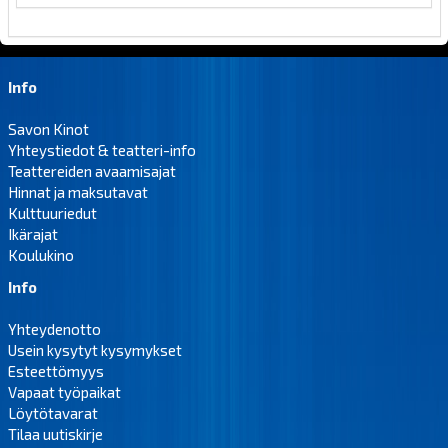
Info
Savon Kinot
Yhteystiedot & teatteri-info
Teattereiden avaamisajat
Hinnat ja maksutavat
Kulttuuriedut
Ikärajat
Koulukino
Info
Yhteydenotto
Usein kysytyt kysymykset
Esteettömyys
Vapaat työpaikat
Löytötavarat
Tilaa uutiskirje