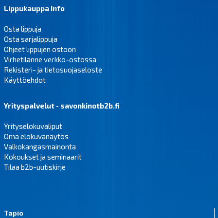
Lippukauppa Info
Osta lippuja
Osta sarjalippuja
Ohjeet lippujen ostoon
Virhetilanne verkko-ostossa
Rekisteri- ja tietosuojaseloste
Käyttöehdot
Yrityspalvelut - savonkinotb2b.fi
Yrityselokuvaliput
Oma elokuvanäytös
Valkokangasmainonta
Kokoukset ja seminaarit
Tilaa b2b-uutiskirje
Tapio