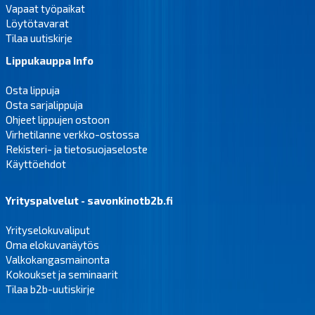
Vapaat työpaikat
Löytötavarat
Tilaa uutiskirje
Lippukauppa Info
Osta lippuja
Osta sarjalippuja
Ohjeet lippujen ostoon
Virhetilanne verkko-ostossa
Rekisteri- ja tietosuojaseloste
Käyttöehdot
Yrityspalvelut - savonkinotb2b.fi
Yrityselokuvaliput
Oma elokuvanäytös
Valkokangasmainonta
Kokoukset ja seminaarit
Tilaa b2b-uutiskirje