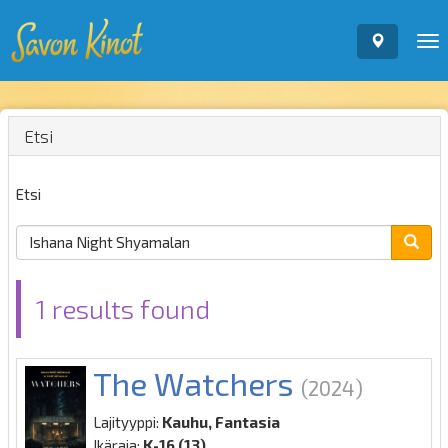
To
nav
Etsi
Etsi
1 results found
The Watchers
(2024)
Lajityyppi:
Kauhu, Fantasia
Ikäraja:
K-16 (13)