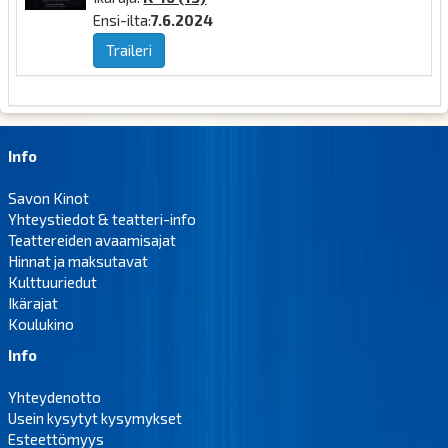
Ensi-ilta:
7.6.2024
Traileri
Info
Savon Kinot
Yhteystiedot & teatteri-info
Teattereiden avaamisajat
Hinnat ja maksutavat
Kulttuuriedut
Ikärajat
Koulukino
Info
Yhteydenotto
Usein kysytyt kysymykset
Esteettömyys