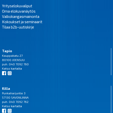
Yrityselokuvaliput
Oma elokuvanäytös
Valkokangasmainonta
Kokoukset ja seminaarit
Tilaa b2b-uutiskirje
Tapio
Kauppakatu 27
80100 JOENSUU
puh. 040 7092 760
Katso
kartalta
Killa
Punkaharjuntie 3
57130 SAVONLINNA
puh. 040 7092 762
Katso
kartalta