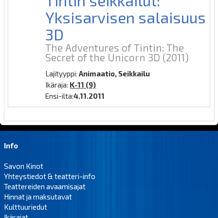
Yksisarvisen salaisuus
3D
The Adventures of Tintin: The
Secret of the Unicorn 3D
(2011)
Lajityyppi:
Animaatio, Seikkailu
Ikäraja:
K-11 (9)
Ensi-ilta:
4.11.2011
Info
Savon Kinot
Yhteystiedot & teatteri-info
Teattereiden avaamisajat
Hinnat ja maksutavat
Kulttuuriedut
Ikärajat