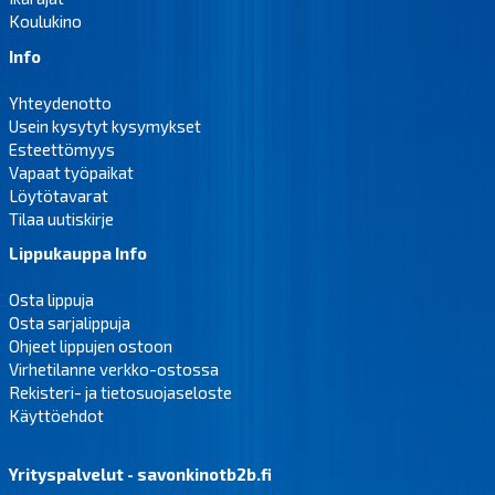
Koulukino
Info
Yhteydenotto
Usein kysytyt kysymykset
Esteettömyys
Vapaat työpaikat
Löytötavarat
Tilaa uutiskirje
Lippukauppa Info
Osta lippuja
Osta sarjalippuja
Ohjeet lippujen ostoon
Virhetilanne verkko-ostossa
Rekisteri- ja tietosuojaseloste
Käyttöehdot
Yrityspalvelut - savonkinotb2b.fi