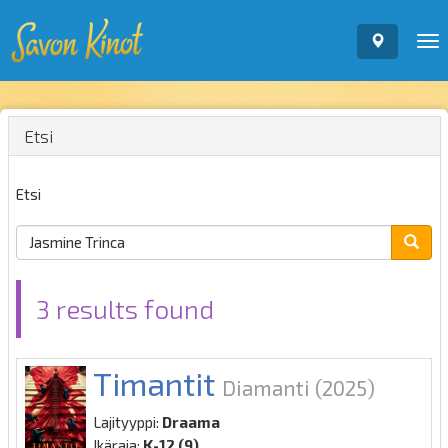
To
nav
Etsi
Etsi
3 results found
Timantit
Diamanti
(2025)
Lajityyppi:
Draama
Ikäraja:
K-12 (9)