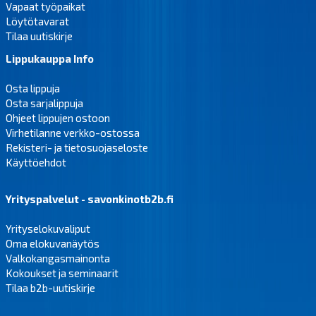
Vapaat työpaikat
Löytötavarat
Tilaa uutiskirje
Lippukauppa Info
Osta lippuja
Osta sarjalippuja
Ohjeet lippujen ostoon
Virhetilanne verkko-ostossa
Rekisteri- ja tietosuojaseloste
Käyttöehdot
Yrityspalvelut - savonkinotb2b.fi
Yrityselokuvaliput
Oma elokuvanäytös
Valkokangasmainonta
Kokoukset ja seminaarit
Tilaa b2b-uutiskirje