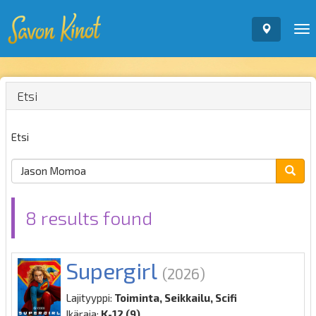
To
nav
Etsi
Etsi
8 results found
Supergirl
(2026)
Lajityyppi:
Toiminta, Seikkailu, Scifi
Ikäraja:
K-12 (9)