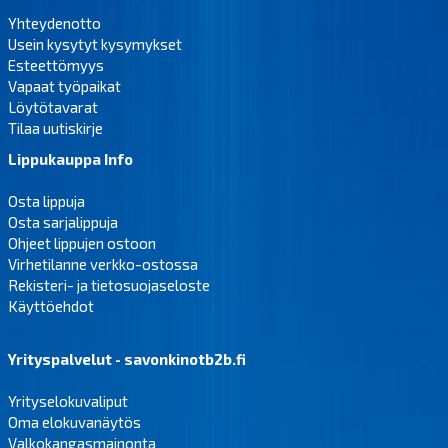
Yhteydenotto
Usein kysytyt kysymykset
Esteettömyys
Vapaat työpaikat
Löytötavarat
Tilaa uutiskirje
Lippukauppa Info
Osta lippuja
Osta sarjalippuja
Ohjeet lippujen ostoon
Virhetilanne verkko-ostossa
Rekisteri- ja tietosuojaseloste
Käyttöehdot
Yrityspalvelut - savonkinotb2b.fi
Yrityselokuvaliput
Oma elokuvanäytös
Valkokangasmainonta