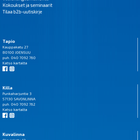
Kokoukset ja seminaarit
Tilaa b2b-uutiskirje
Tapio
Kauppakatu 27
80100 JOENSUU
puh. 040 7092 760
Katso
kartalta
Killa
Punkaharjuntie 3
57130 SAVONLINNA
puh. 040 7092 762
Katso
kartalta
Kuvalinna