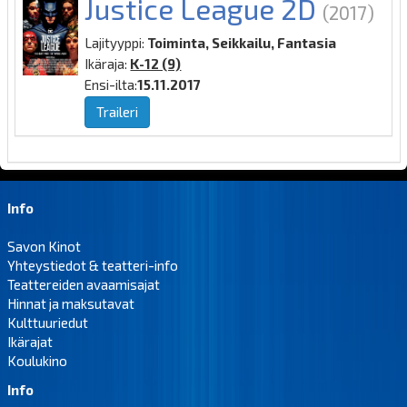
Justice League 2D
(2017)
Lajityyppi:
Toiminta, Seikkailu, Fantasia
Ikäraja:
K-12 (9)
Ensi-ilta:
15.11.2017
Traileri
Info
Savon Kinot
Yhteystiedot & teatteri-info
Teattereiden avaamisajat
Hinnat ja maksutavat
Kulttuuriedut
Ikärajat
Koulukino
Info